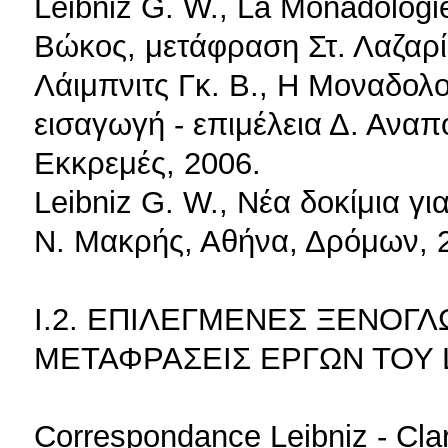
Leibniz G. W., La Monadologi
Βώκος, μετάφραση Στ. Λαζαρί
Λάιμπνιτς Γκ. Β., Η Μοναδολο
εισαγωγή - επιμέλεια Δ. Αναπ
Εκκρεμές, 2006.
Leibniz G. W., Νέα δοκίμια γ
Ν. Μακρής, Αθήνα, Δρόμων, 
Ι.2. ΕΠΙΛΕΓΜΕΝΕΣ ΞΕΝΟΓΛ
ΜΕΤΑΦΡΑΣΕΙΣ ΕΡΓΩΝ ΤΟΥ 
Correspondance Leibniz - Clar