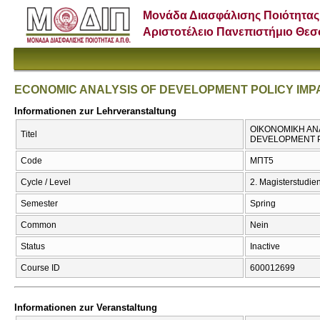
Μονάδα Διασφάλισης Ποιότητας
Αριστοτέλειο Πανεπιστήμιο Θε
ECONOMIC ANALYSIS OF DEVELOPMENT POLICY IMP
Informationen zur Lehrveranstaltung
ΟΙΚΟΝΟΜΙΚΗ ΑΝ
Titel
DEVELOPMENT P
Code
ΜΠΤ5
Cycle / Level
2. Magisterstudi
Semester
Spring
Common
Nein
Status
Inactive
Course ID
600012699
Informationen zur Veranstaltung