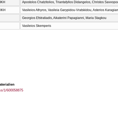
ΙΚΗ
Apostolos Chatzitolios, Triantafyllos Didangelos, Christos Savvopo
ΝΙΚΗ
Vasileios Athyros, Vasileia Garypidou-Vratskidou, Asterios Karagia
Georgios Efstratiadis, Aikaterini Papagianni, Maria Stagkou
Vasileios Skemperis
terialien
ass/1/600058875