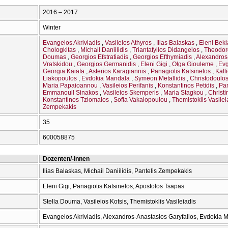
2016 – 2017
Winter
Evangelos Akriviadis
Vasileios Athyros
Ilias Balaskas
Eleni Beki
Chologkitas
Michail Daniilidis
Triantafyllos Didangelos
Theodor
Doumas
Georgios Efstratiadis
Georgios Efthymiadis
Alexandros
Vratskidou
Georgios Germanidis
Eleni Gigi
Olga Giouleme
Evg
Georgia Kaiafa
Asterios Karagiannis
Panagiotis Katsinelos
Kall
Liakopoulos
Evdokia Mandala
Symeon Metallidis
Christodoulo
Maria Papaioannou
Vasileios Perifanis
Konstantinos Petidis
Pan
Emmanouil Sinakos
Vasileios Skemperis
Maria Stagkou
Christi
Konstantinos Tziomalos
Sofia Vakalopoulou
Themistoklis Vasilei
Zempekakis
35
600058875
Dozenten/-innen
Ilias Balaskas, Michail Daniilidis, Pantelis Zempekakis
Eleni Gigi, Panagiotis Katsinelos, Apostolos Tsapas
Stella Douma, Vasileios Kotsis, Themistoklis Vasileiadis
Evangelos Akriviadis, Alexandros-Anastasios Garyfallos, Evdokia 