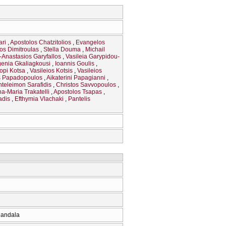
ari
Apostolos Chatzitolios
Evangelos
os Dimitroulas
Stella Douma
Michail
-Anastasios Garyfallos
Vasileia Garypidou-
enia Gkaliagkousi
Ioannis Goulis
iopi Kotsa
Vasileios Kotsis
Vasileios
s Papadopoulos
Aikaterini Papagianni
teleimon Sarafidis
Christos Savvopoulos
na-Maria Trakatelli
Apostolos Tsapas
adis
Efthymia Vlachaki
Pantelis
Mandala