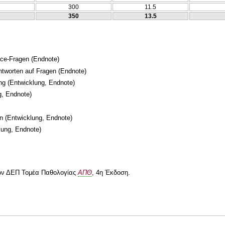
300
11.5
350
13.5
ice-Fragen
(Endnote)
Antworten auf Fragen
(Endnote)
ng
(Entwicklung, Endnote)
g, Endnote)
n
(Entwicklung, Endnote)
lung, Endnote)
λών ΔΕΠ Τομέα Παθολογίας
ΑΠΘ
, 4η Έκδοση.