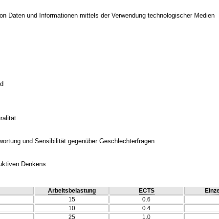
on Daten und Informationen mittels der Verwendung technologischer Medien
ld
alität
twortung und Sensibilität gegenüber Geschlechterfragen
duktiven Denkens
Arbeitsbelastung
ECTS
Einze
15
0.6
10
0.4
25
1.0