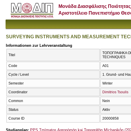
Μονάδα Διασφάλισης Ποιότητας
Αριστοτέλειο Πανεπιστήμιο Θε
SURVEYING INSTRUMENTS AND MEASUREMENT TEC
Informationen zur Lehrveranstaltung
ΤΟΠΟΓΡΑΦΙΚΑ Ο
Titel
TECHNIQUES
Code
Α01
Cycle / Level
1. Grund- und Ha
Semester
Winter
Coordinator
Dimitrios Tsoulis
Common
Nein
Status
Aktiv
Course ID
20000858
Studienplan:
PPS Tmīmatos Agronómōn kai Topográfōn Mīchanikṓn (202