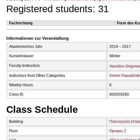
Registered students: 31
Fachrichtung
Form des Ku
Informationen zur Veranstaltung
Akademisches Jahr
2016 – 2017
Kurslehrdauer
Winter
Faculty Instructors
Vassilios Grigoria
Instructors from Other Categories
Kimon Papadimitr
Weekly Hours
6
Class ID
600059280
Class Schedule
Building
Πολυτεχνείο (πτέρ
Floor
Όροφος 2