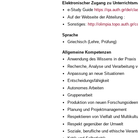
Elektronischer Zugang zu Unterrichtsma
e-Study Guide
https://qa.auth.gr/de/cl
Auf der Webseite der Abteilung :
Sonstiges:
http://olimpia.topo.auth.gr/
Sprache
Griechisch
(Lehre, Prüfung)
Allgemeine Kompetenzen
Anwendung des Wissens in der Praxis
Recherche, Analyse und Verarbeitung v
Anpassung an neue Situationen
Entscheidungsfähigkeit
Autonomes Arbeiten
Gruppenarbeit
Produktion von neuen Forschungsideen
Planung und Projektmanagement
Respektieren von Vielfalt und Multikultur
Respekt gegenüber der Umwelt
Soziale, berufliche und ethische Veran