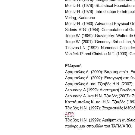
Moritz H. (1978): Statistical Foundatio
Moritz H. (1978): Introduction to Inter
Verlag, Karlsruhe.
Moritz H. (1980): Advanced Physical G
Sideris M.G. (1984): Computation of Gr
Torge W. (1989): Gravimetry. Walter de 
Torge W. (2001): Geodesy. 3rd edition, 
Tziavos I.N. (1992): Numerical Consider
Vaniček P. and Christou N.T. (1993): Ge
Ελληνική
Αραμπέλος Δ. (2000): Βαρυτημετρία. Ε
Αραμπέλος Δ. (2002): Εισαγωγή στη θε
Αραμπέλος Α. και Τζιαβός Η.Ν. (2007):
Δερμάνης Α (1999): Διαστημική Γεωδαι
Δερμάνης Α. και Η.Ν. Τζιαβός (2007): 
Κατσάμπαλος Κ. και Η.Ν. Τζιαβός (199
Τζιαβός H.N. (1997): Στοχαστικές Μέθ
ΑΠΘ
.
Τζιαβός H.N. (1999): Αριθμητική ανάλυσ
πρόγραμμα σπουδών του ΤΑΤΜ/ΑΠΘ.