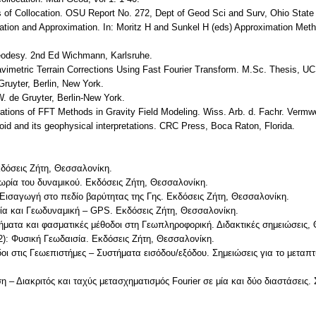
ns of Collocation. OSU Report No. 272, Dept of Geod Sci and Surv, Ohio Stat
polation and Approximation. In: Moritz H and Sunkel H (eds) Approximation M
eodesy. 2nd Ed Wichmann, Karlsruhe.
avimetric Terrain Corrections Using Fast Fourier Transform. M.Sc. Thesis, UC
Gruyter, Berlin, New York.
W. de Gruyter, Berlin-New York.
ations of FFT Methods in Gravity Field Modeling. Wiss. Arb. d. Fachr. Vermw
oid and its geophysical interpretations. CRC Press, Boca Raton, Florida.
κδόσεις Ζήτη, Θεσσαλονίκη.
ωρία του δυναμικού. Εκδόσεις Ζήτη, Θεσσαλονίκη.
 Εισαγωγή στο πεδίο βαρύτητας της Γης. Εκδόσεις Ζήτη, Θεσσαλονίκη.
σία και Γεωδυναμική – GPS. Εκδόσεις Ζήτη, Θεσσαλονίκη.
Σήματα και φασματικές μέθοδοι στη Γεωπληροφορική. Διδακτικές σημειώσεις,
2): Φυσική Γεωδαισία. Εκδόσεις Ζήτη, Θεσσαλονίκη.
οδοι στις Γεωεπιστήμες – Συστήματα εισόδου/εξόδου. Σημειώσεις για το με
η – Διακριτός και ταχύς μετασχηματισμός Fourier σε μία και δύο διαστάσεις.