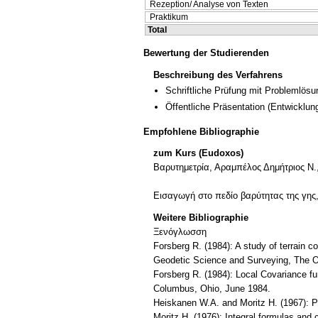
Rezeption/ Analyse von Texten
Praktikum
Total
Bewertung der Studierenden
Beschreibung des Verfahrens
Schriftliche Prüfung mit Problemlösu
Öffentliche Präsentation
(Entwicklun
Empfohlene Bibliographie
zum Kurs (Eudoxos)
Βαρυτημετρία, Αραμπέλος Δημήτριος Ν.
Εισαγωγή στο πεδίο βαρύτητας της γης,
Weitere Bibliographie
Ξενόγλωσση
Forsberg R. (1984): A study of terrain c
Geodetic Science and Surveying, The Oh
Forsberg R. (1984): Local Covariance fu
Columbus, Ohio, June 1984.
Heiskanen W.A. and Moritz H. (1967): 
Moritz H. (1976): Integral formulas and 