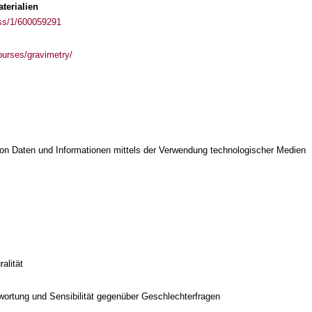
terialien
ass/1/600059291
courses/gravimetry/
on Daten und Informationen mittels der Verwendung technologischer Medien
alität
twortung und Sensibilität gegenüber Geschlechterfragen