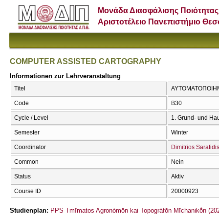
Μονάδα Διασφάλισης Ποιότητας
Αριστοτέλειο Πανεπιστήμιο Θε
COMPUTER ASSISTED CARTOGRAPHY
Informationen zur Lehrveranstaltung
Titel
ΑΥΤΟΜΑΤΟΠΟΙΗΜ
Code
Β30
Cycle / Level
1. Grund- und Ha
Semester
Winter
Coordinator
Dimitrios Sarafidi
Common
Nein
Status
Aktiv
Course ID
20000923
Studienplan:
PPS Tmīmatos Agronómōn kai Topográfōn Mīchanikṓn (202