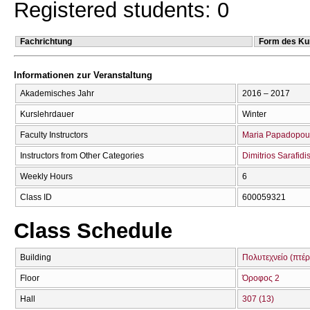
Registered students: 0
Fachrichtung
Form des Ku
Informationen zur Veranstaltung
Akademisches Jahr
2016 – 2017
Kurslehrdauer
Winter
Faculty Instructors
Maria Papadopou
Instructors from Other Categories
Dimitrios Sarafidi
Weekly Hours
6
Class ID
600059321
Class Schedule
Building
Πολυτεχνείο (πτέρ
Floor
Όροφος 2
Hall
307 (13)