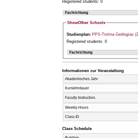
Registered students: 0
Fachrichtung
Show
Other Schools
Studienplan:
PPS-Tmīma Geōlogías (2
Registered students: 0
Fachrichtung
Informationen zur Veranstaltung
Akademisches Jahr
Kurslehrdauer
Faculty Instructors
Weekly Hours
Class ID
Class Schedule
Building