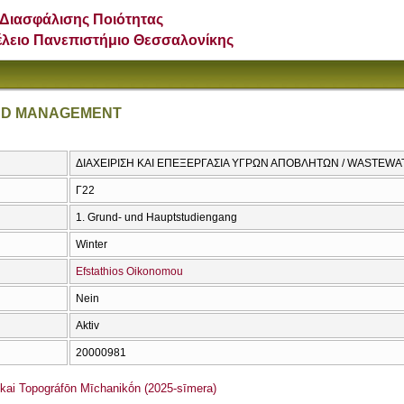
Διασφάλισης Ποιότητας
έλειο Πανεπιστήμιο Θεσσαλονίκης
ND MANAGEMENT
ΔΙΑΧΕΙΡΙΣΗ ΚΑΙ ΕΠΕΞΕΡΓΑΣΙΑ ΥΓΡΩΝ ΑΠΟΒΛΗΤΩΝ / WASTE
Γ22
1. Grund- und Hauptstudiengang
Winter
Efstathios Oikonomou
Nein
Aktiv
20000981
i Topográfōn Mīchanikṓn (2025-sīmera)