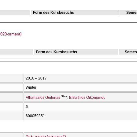
Form des Kursbesuchs
Semes
020-sīmera)
Form des Kursbesuchs
Semes
2016 – 2017
Winter
3hrs
Athanasios Geitonas
Efstathios Oikonomou
6
600059351
Πολυτεχνείο (πτέρυγα Γ)