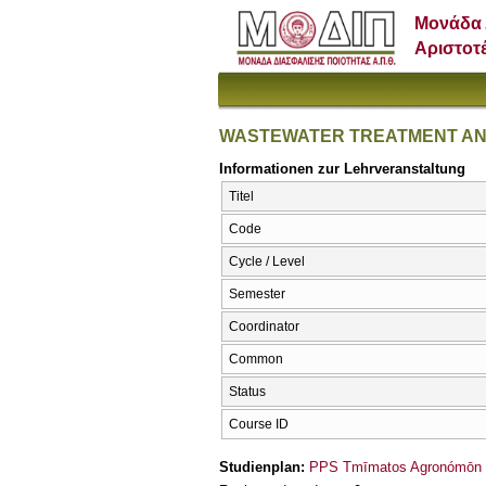
Μονάδα 
Αριστοτ
WASTEWATER TREATMENT A
Informationen zur Lehrveranstaltung
Titel
Code
Cycle / Level
Semester
Coordinator
Common
Status
Course ID
Studienplan:
PPS Tmīmatos Agronómōn ka