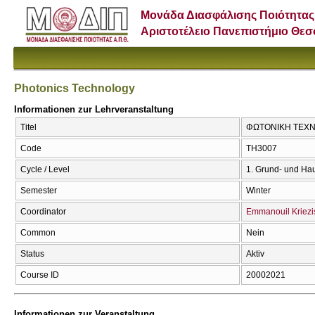
Μονάδα Διασφάλισης Ποιότητας
Αριστοτέλειο Πανεπιστήμιο Θε
Photonics Technology
Informationen zur Lehrveranstaltung
Titel
ΦΩΤΟΝΙΚΗ ΤΕΧΝΟΛ
Code
ΤΗ3007
Cycle / Level
1. Grund- und Ha
Semester
Winter
Coordinator
Emmanouil Kriezi
Common
Nein
Status
Aktiv
Course ID
20002021
Informationen zur Veranstaltung