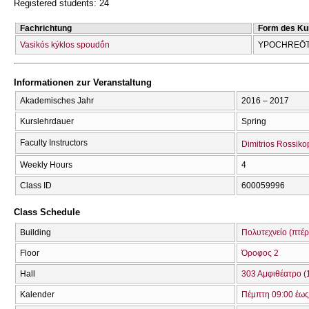
Registered students: 24
Fachrichtung
Form des Ku
Vasikós kýklos spoudṓn
YPOCΗREŌT
Informationen zur Veranstaltung
Akademisches Jahr
2016 – 2017
Kurslehrdauer
Spring
Faculty Instructors
Dimitrios Rossiko
Weekly Hours
4
Class ID
600059996
Class Schedule
Building
Πολυτεχνείο (πτέρ
Floor
Όροφος 2
Hall
303 Αμφιθέατρο (
Kalender
Πέμπτη 09:00 έως