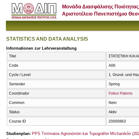
Μονάδα Διασφάλισης Ποιότητας
Αριστοτέλειο Πανεπιστήμιο Θε
STATISTICS AND DATA ANALYSIS
Informationen zur Lehrveranstaltung
Titel
ΣΤΑΤΙΣΤΙΚΗ ΚΑΙ
Code
Α06
Cycle / Level
1. Grund- und Ha
Semester
Spring
Coordinator
Fotios Patonis
Common
Nein
Status
Aktiv
Course ID
20000863
Studienplan:
PPS Tmīmatos Agronómōn kai Topográfōn Mīchanikṓn (202