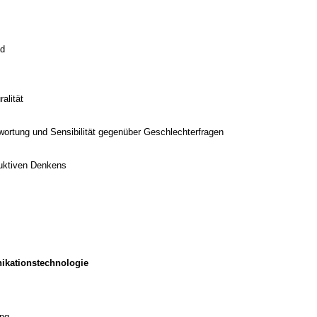
ld
alität
twortung und Sensibilität gegenüber Geschlechterfragen
duktiven Denkens
ikationstechnologie
ung