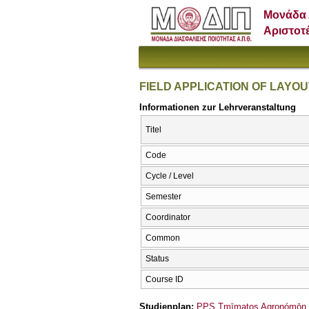
Μονάδα 
Αριστοτ
FIELD APPLICATION OF LAYO
Informationen zur Lehrveranstaltung
Titel
Code
Cycle / Level
Semester
Coordinator
Common
Status
Course ID
Studienplan:
PPS Tmīmatos Agronómōn ka