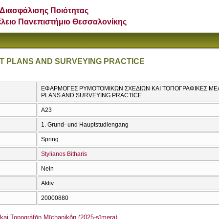
Διασφάλισης Ποιότητας
έλειο Πανεπιστήμιο Θεσσαλονίκης
UT PLANS AND SURVEYING PRACTICE
ΕΦΑΡΜΟΓΕΣ ΡΥΜΟΤΟΜΙΚΩΝ ΣΧΕΔΙΩΝ ΚΑΙ ΤΟΠΟΓΡΑΦΙΚΕΣ ΜΕΛΕ
PLANS AND SURVEYING PRACTICE
Α23
1. Grund- und Hauptstudiengang
Spring
Stylianos Bitharis
Nein
Aktiv
20000880
i Topográfōn Mīchanikṓn (2025-sīmera)