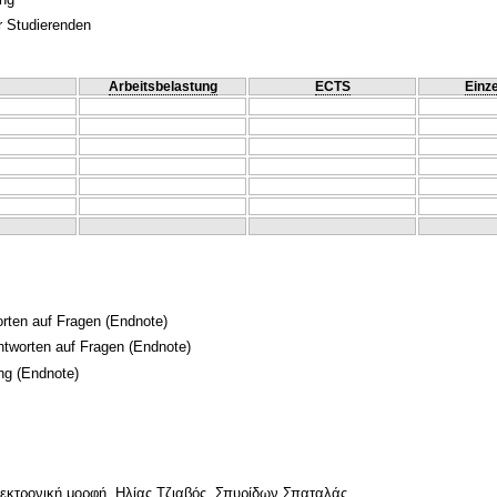
r Studierenden
Arbeitsbelastung
ECTS
Einze
orten auf Fragen
(Endnote)
Antworten auf Fragen
(Endnote)
ng
(Endnote)
λεκτρονική μορφή, Ηλίας Τζιαβός, Σπυρίδων Σπαταλάς