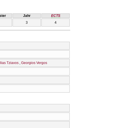
ter
Jahr
ECTS
3
4
Ilias Tziavos
Georgios Vergos