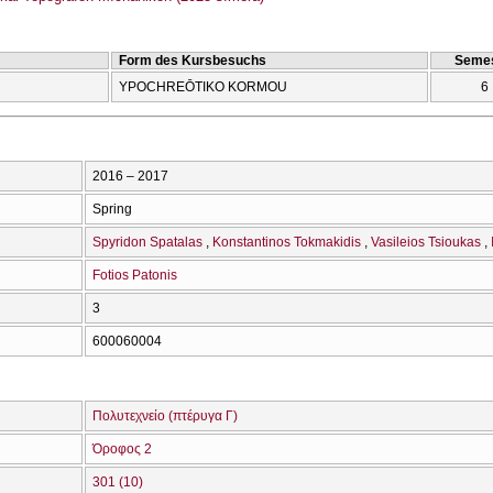
Form des Kursbesuchs
Semes
YPOCΗREŌTIKO KORMOU
6
2016 – 2017
Spring
Spyridon Spatalas
Konstantinos Tokmakidis
Vasileios Tsioukas
Fotios Patonis
3
600060004
Πολυτεχνείο (πτέρυγα Γ)
Όροφος 2
301 (10)