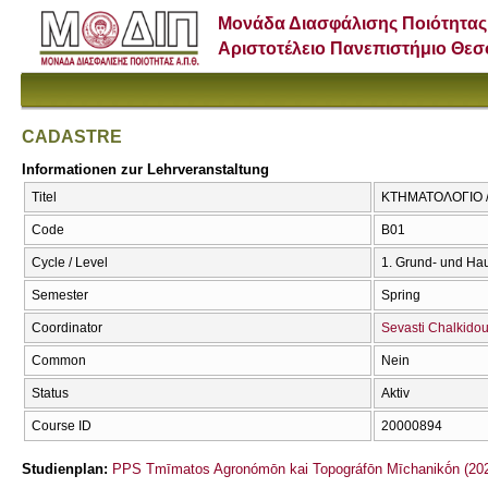
Μονάδα Διασφάλισης Ποιότητας
Αριστοτέλειο Πανεπιστήμιο Θε
CADASTRE
Informationen zur Lehrveranstaltung
Titel
ΚΤΗΜΑΤΟΛΟΓΙΟ 
Code
Β01
Cycle / Level
1. Grund- und Ha
Semester
Spring
Coordinator
Sevasti Chalkido
Common
Nein
Status
Aktiv
Course ID
20000894
Studienplan:
PPS Tmīmatos Agronómōn kai Topográfōn Mīchanikṓn (202