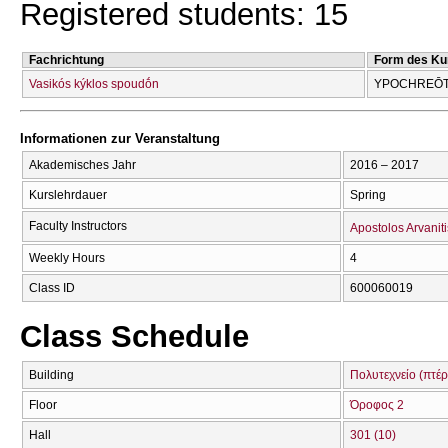
Registered students: 15
Fachrichtung
Form des Ku
Vasikós kýklos spoudṓn
YPOCΗREŌT
Informationen zur Veranstaltung
Akademisches Jahr
2016 – 2017
Kurslehrdauer
Spring
Faculty Instructors
Apostolos Arvaniti
Weekly Hours
4
Class ID
600060019
Class Schedule
Building
Πολυτεχνείο (πτέρ
Floor
Όροφος 2
Hall
301 (10)