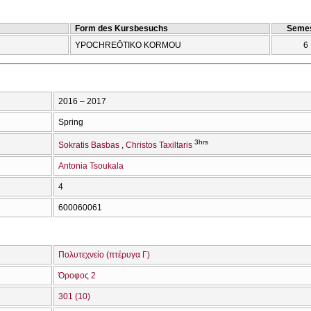
Form des Kursbesuchs
Semes
YPOCΗREŌTIKO KORMOU
6
2016 – 2017
Spring
3hrs
Sokratis Basbas
Christos Taxiltaris
Antonia Tsoukala
4
600060061
Πολυτεχνείο (πτέρυγα Γ)
Όροφος 2
301 (10)