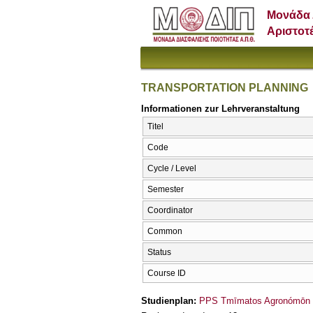
Μονάδα 
Αριστοτ
TRANSPORTATION PLANNING
Informationen zur Lehrveranstaltung
Titel
Code
Cycle / Level
Semester
Coordinator
Common
Status
Course ID
Studienplan:
PPS Tmīmatos Agronómōn ka