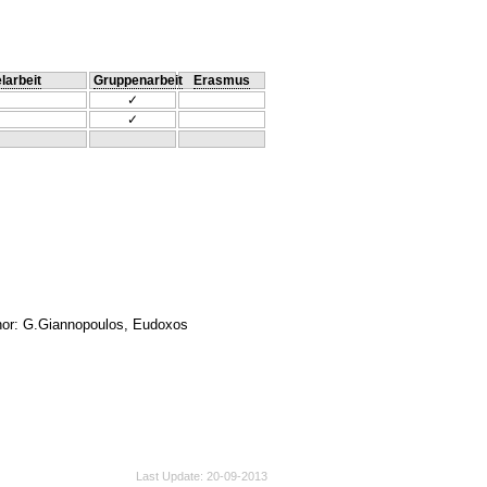
larbeit
Gruppenarbeit
Erasmus
✓
✓
hor: G.Giannopoulos, Eudoxos
Last Update
20-09-2013