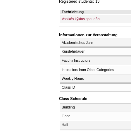
Registered students: 13
Fachrichtung
Vasikós kýklos spoudṓn
Informationen zur Veranstaltung
Akademisches Jahr
Kurslehrdauer
Faculty Instructors
Instructors from Other Categories
Weekly Hours
Class ID
Class Schedule
Building
Floor
Hall