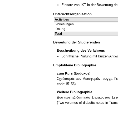
Einsatz von IKT in der Bewertung de
Unterrichtsorganisation
Activities
Vorlesungen
Übung
Total
Bewertung der Studierenden
Beschreibung des Verfahrens
Schriftliche Prüfung mit kurzen Antw
Empfohlene Bibliographie
zum Kurs (Eudoxos)
Σχεδιασμός των Μεταφορών, συγγρ. Γεώ
code:15156)
Weitere Bibliographie
Δύο τεύχη Διδακτικών Σημειώσεων Σχε
(Two volumes of didactic notes in Transp