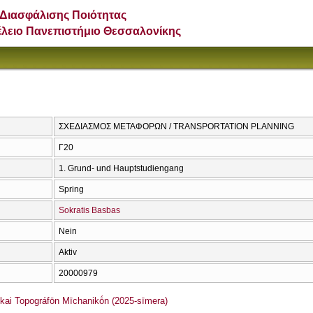
Διασφάλισης Ποιότητας
έλειο Πανεπιστήμιο Θεσσαλονίκης
ΣΧΕΔΙΑΣΜΟΣ ΜΕΤΑΦΟΡΩΝ / TRANSPORTATION PLANNING
Γ20
1. Grund- und Hauptstudiengang
Spring
Sokratis Basbas
Nein
Aktiv
20000979
i Topográfōn Mīchanikṓn (2025-sīmera)