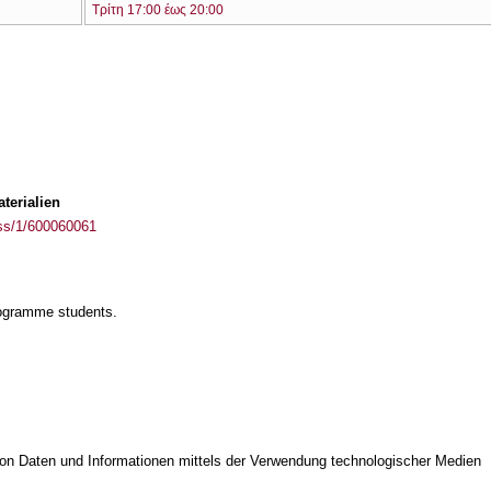
Τρίτη 17:00 έως 20:00
terialien
ass/1/600060061
rogramme students.
on Daten und Informationen mittels der Verwendung technologischer Medien