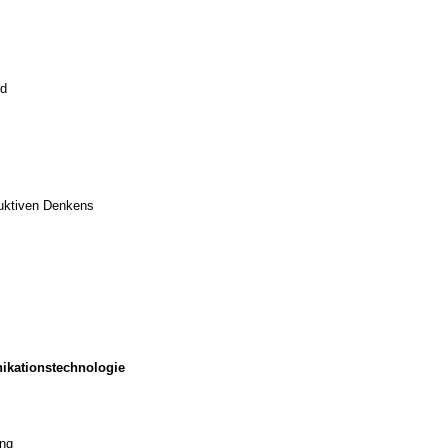
ld
duktiven Denkens
ikationstechnologie
ung