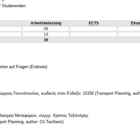
r Studierenden
Arbeitsbelastung
ECTS
Einze
26
13
39
orten auf Fragen
(Endnote)
ργιος Γιαννόπουλος, κωδικός στον Εύδοξο: 15156 (Transport Planning, aut
διασμού Μεταφορών, συγγρ. Χρίστος Ταξιλτάρης
ort Planning, author: Ch.Taxiltaris)