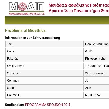
Μονάδα Διασφάλισης Ποιότητας
Αριστοτέλειο Πανεπιστήμιο Θε
Problems of Bioethics
Informationen zur Lehrveranstaltung
Titel
Προβλήματα βιοηθι
Code
Φ386
Fakultät
Philosophische
Cycle / Level
1. Grund- und Ha
Semester
Winter/Sommer
Common
Ja
Status
Aktiv
Course ID
600000552
Studienplan:
PROGRAMMA SPOUDŌN 2011