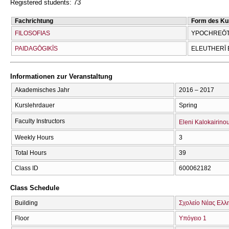
Registered students: 73
Fachrichtung
Form des Ku
FILOSOFIAS
YPOCΗREŌTI
PAIDAGŌGIKĪS
ELEUTHERĪ 
Informationen zur Veranstaltung
Akademisches Jahr
2016 – 2017
Kurslehrdauer
Spring
Faculty Instructors
Eleni Kalokairino
Weekly Hours
3
Total Hours
39
Class ID
600062182
Class Schedule
Building
Σχολείο Νέας Ελλ
Floor
Υπόγειο 1