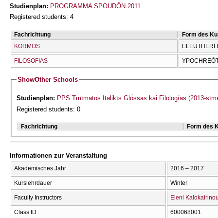
Studienplan:
PROGRAMMA SPOUDŌN 2011
Registered students: 4
Fachrichtung
Form des Ku
KORMOS
ELEUTHERĪ 
FILOSOFIAS
YPOCΗREŌTI
Show
Other Schools
Studienplan:
PPS Tmīmatos Italikīs Glṓssas kai Filologías (2013-sīm
Registered students: 0
Fachrichtung
Form des 
Informationen zur Veranstaltung
Akademisches Jahr
2016 – 2017
Kurslehrdauer
Winter
Faculty Instructors
Eleni Kalokairino
Class ID
600068001