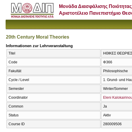
Μονάδα Διασφάλισης Ποιότητας
Αριστοτέλειο Πανεπιστήμιο Θε
20th Century Moral Theories
Informationen zur Lehrveranstaltung
Titel
ΗΘΙΚΕΣ ΘΕΩΡΙΕΣ Τ
Code
Φ366
Fakultät
Philosophische
Cycle / Level
1. Grund- und Ha
Semester
Winter/Sommer
Coordinator
Eleni Kalokairino
Common
Ja
Status
Aktiv
Course ID
280009506