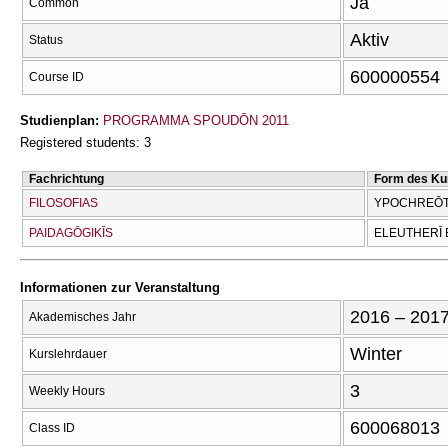
Ja
Common
Aktiv
Status
600000554
Course ID
Studienplan:
PROGRAMMA SPOUDŌN 2011
Registered students: 3
Fachrichtung
Form des Ku
FILOSOFIAS
YPOCΗREŌTI
PAIDAGŌGIKĪS
ELEUTHERĪ 
Informationen zur Veranstaltung
2016 – 201
Akademisches Jahr
Winter
Kurslehrdauer
3
Weekly Hours
600068013
Class ID