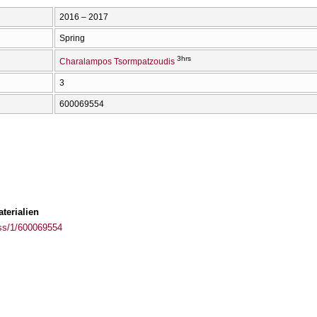
2016 – 2017
Spring
3hrs
Charalampos Tsormpatzoudis
3
600069554
terialien
ass/1/600069554