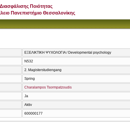
Διασφάλισης Ποιότητας
έλειο Πανεπιστήμιο Θεσσαλονίκης
ΕΞΕΛΙΚΤΙΚΗ ΨΥΧΟΛΟΓΙΑ / Developmental psychology
Ν532
2. Magisterstudiengang
Spring
Charalampos Tsormpatzoudis
Ja
Aktiv
600000177