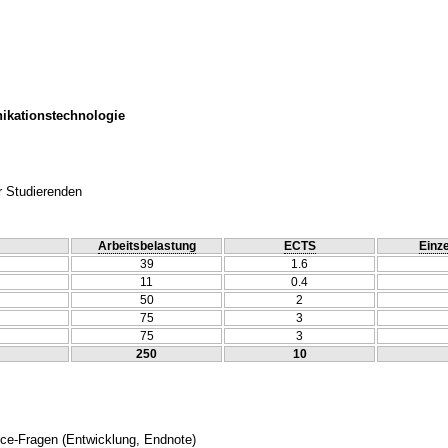
ikationstechnologie
r Studierenden
Arbeitsbelastung
ECTS
Einze
39
1.6
11
0.4
50
2
75
3
75
3
250
10
ice-Fragen
(Entwicklung, Endnote)