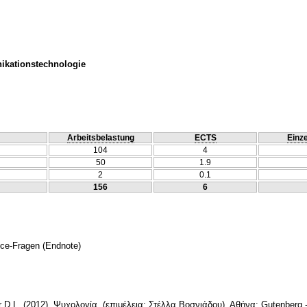
ikationstechnologie
Arbeitsbelastung
ECTS
Einze
104
4
50
1.9
2
0.1
156
6
ice-Fragen
(Endnote)
er D.L. (2012). Ψυχολογία. (επιμέλεια: Στέλλα Βοσνιάδου). Αθήνα: Gutenber