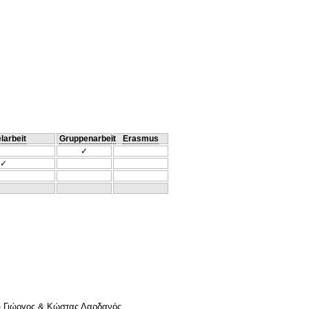
larbeit
Gruppenarbeit
Erasmus
✓
✓
g - Γιώργος & Κώστας Δαρδανός.