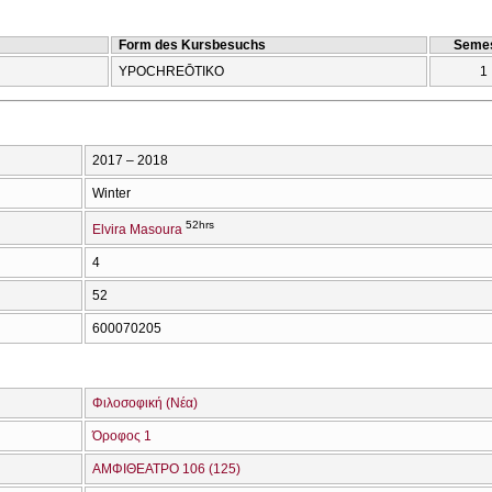
Form des Kursbesuchs
Semes
YPOCΗREŌTIKO
1
2017 – 2018
Winter
52hrs
Elvira Masoura
4
52
600070205
Φιλοσοφική (Νέα)
Όροφος 1
ΑΜΦΙΘΕΑΤΡΟ 106 (125)