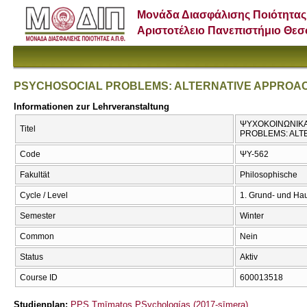
Μονάδα Διασφάλισης Ποιότητας
Αριστοτέλειο Πανεπιστήμιο Θε
PSYCHOSOCIAL PROBLEMS: ALTERNATIVE APPROA
Informationen zur Lehrveranstaltung
ΨΥΧΟΚΟΙΝΩΝΙΚΑ
Titel
PROBLEMS: ALT
Code
ΨΥ-562
Fakultät
Philosophische
Cycle / Level
1. Grund- und Ha
Semester
Winter
Common
Nein
Status
Aktiv
Course ID
600013518
Studienplan:
PPS Tmīmatos PSychologías (2017-sīmera)