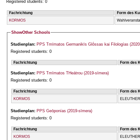
Registered students: 0
Fachrichtung
Form des Ku
KORMOS
Wahlveransta
Show
Other Schools
Studienplan:
PPS Tmīmatos Germanikīs Glṓssas kai Filologías (2020
Registered students: 0
Fachrichtung
Form des 
Studienplan:
PPS Tmīmatos THeátrou (2019-sīmera)
Registered students: 0
Fachrichtung
Form des 
KORMOS
ELEUTHERĪ
Studienplan:
PPS Geōponías (2019-sīmera)
Registered students: 0
Fachrichtung
Form des 
KORMOS
ELEUTHERĪ