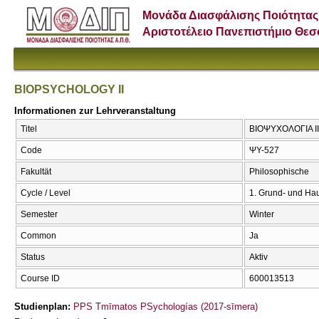
Μονάδα Διασφάλισης Ποιότητας
Αριστοτέλειο Πανεπιστήμιο Θε
BIOPSYCHOLOGY II
Informationen zur Lehrveranstaltung
Titel
ΒΙΟΨΥΧΟΛΟΓΙΑ ΙΙ
Code
ΨΥ-527
Fakultät
Philosophische
Cycle / Level
1. Grund- und Ha
Semester
Winter
Common
Ja
Status
Aktiv
Course ID
600013513
Studienplan:
PPS Tmīmatos PSychologías (2017-sīmera)