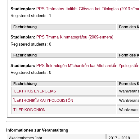
Studienplan:
PPS Tmīmatos Italikīs Glṓssas kai Filologías (2013-sīm
Registered students: 1
Fachrichtung
Form des 
Studienplan:
PPS Tmīma Kinīmatográfou (2009-sīmera)
Registered students: 0
Fachrichtung
Form des 
Studienplan:
PPS Īlektrológōn Mīchanikṓn kai Mīchanikṓn Ypologistṓn
Registered students: 0
Fachrichtung
Form des 
ĪLEKTRIKĪS ENERGEIAS
Wahlverans
ĪLEKTRONIKĪS KAI YPOLOGISTŌN
Wahlverans
TĪLEPIKOINŌNIŌN
Wahlverans
Informationen zur Veranstaltung
Akademisches Jahr
2017 – 2018