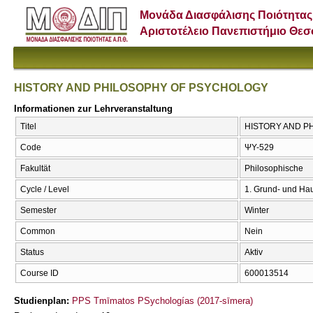
Μονάδα Διασφάλισης Ποιότητας
Αριστοτέλειο Πανεπιστήμιο Θε
HISTORY AND PHILOSOPHY OF PSYCHOLOGY
Informationen zur Lehrveranstaltung
Titel
HISTORY AND P
Code
ΨΥ-529
Fakultät
Philosophische
Cycle / Level
1. Grund- und Ha
Semester
Winter
Common
Nein
Status
Aktiv
Course ID
600013514
Studienplan:
PPS Tmīmatos PSychologías (2017-sīmera)