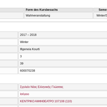
Form des Kursbesuchs
Semes
Wahlveranstaltung
Winter/
2017 – 2018
Winter
Ifigeneia Kourti
3
39
600070238
Σχολείο Νέας Ελληνικής Γλώσσας
Ισόγειο
ΚΕΝΤΡΙΚΟ ΑΜΦΙΘΕΑΤΡΟ 107108 (110)