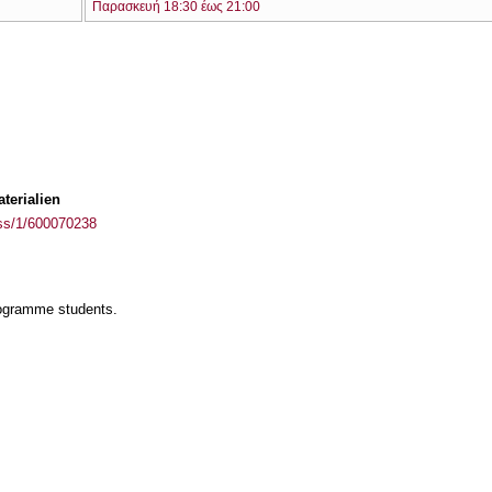
Παρασκευή 18:30 έως 21:00
terialien
ass/1/600070238
rogramme students.