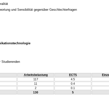
alität
twortung und Sensibilität gegenüber Geschlechterfragen
ikationstechnologie
r Studierenden
Arbeitsbelastung
ECTS
Einze
117
4.5
11
0.4
2
0.1
130
5