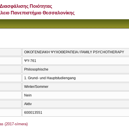
Διασφάλισης Ποιότητας
έλειο Πανεπιστήμιο Θεσσαλονίκης
ΟΙΚΟΓΕΝΕΙΑΚΗ ΨΥΧΟΘΕΡΑΠΕΙΑ / FAMILY PSYCHOTHERAPY
ΨΥ-761
Philosophische
1. Grund- und Hauptstudiengang
Winter/Sommer
Nein
Aktiv
600013551
s (2017-sīmera)