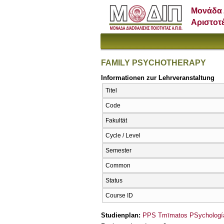
Μονάδα 
Αριστοτ
FAMILY PSYCHOTHERAPY
Informationen zur Lehrveranstaltung
Titel
Code
Fakultät
Cycle / Level
Semester
Common
Status
Course ID
Studienplan:
PPS Tmīmatos PSychología