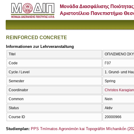
Μονάδα Διασφάλισης Ποιότητας
Αριστοτέλειο Πανεπιστήμιο Θε
REINFORCED CONCRETE
Informationen zur Lehrveranstaltung
Titel
ΟΠΛΙΣΜΕΝΟ ΣΚΥ
Code
Γ07
Cycle / Level
1. Grund- und Ha
Semester
Spring
Coordinator
Christos Karagian
Common
Nein
Status
Aktiv
Course ID
20000966
Studienplan:
PPS Tmīmatos Agronómōn kai Topográfōn Mīchanikṓn (202