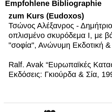
Empfohlene Bibliographie
zum Kurs (Eudoxos)
Τσώνος Αλέξανρος - Δημήτρι
οπλισμένο σκυρόδεμα I, με β
"σοφία", Ανώνυμη Εκδοτική &
Ralf. Avak “Ευρωπαϊκές Κατ
Εκδόσεις: Γκιούρδα & Σία, 19