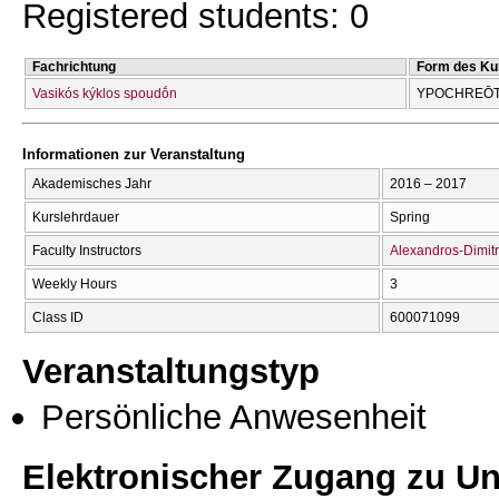
Registered students: 0
Fachrichtung
Form des Ku
Vasikós kýklos spoudṓn
YPOCΗREŌTI
Informationen zur Veranstaltung
Akademisches Jahr
2016 – 2017
Kurslehrdauer
Spring
Faculty Instructors
Alexandros-Dimit
Weekly Hours
3
Class ID
600071099
Veranstaltungstyp
Persönliche Anwesenheit
Elektronischer Zugang zu Unt