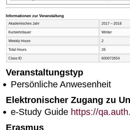
Informationen zur Veranstaltung
Akademisches Jahr
2017 – 2018
Kurslehrdauer
Winter
Weekly Hours
2
Total Hours
26
Class ID
600072654
Veranstaltungstyp
Persönliche Anwesenheit
Elektronischer Zugang zu Unt
e-Study Guide
https://qa.aut
Erasmus