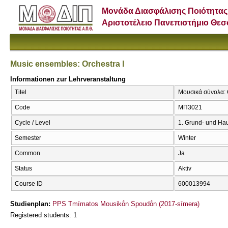
Μονάδα Διασφάλισης Ποιότητας
Αριστοτέλειο Πανεπιστήμιο Θε
Music ensembles: Orchestra I
Informationen zur Lehrveranstaltung
Titel
Μουσικά σύνολα: Ο
Code
ΜΠ3021
Cycle / Level
1. Grund- und Ha
Semester
Winter
Common
Ja
Status
Aktiv
Course ID
600013994
Studienplan:
PPS Tmīmatos Mousikṓn Spoudṓn (2017-sīmera)
Registered students: 1