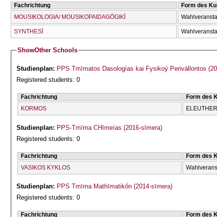
Fachrichtung
Form des Ku
MOUSIKOLOGIA/ MOUSIKOPAIDAGŌGIKĪ
Wahlveransta
SYNTHESĪ
Wahlveransta
Show
Other Schools
Studienplan:
PPS Tmīmatos Dasologías kai Fysikoý Perivállontos (20
Registered students: 0
Fachrichtung
Form des 
KORMOS
ELEUTHERĪ
Studienplan:
PPS-Tmīma CΗīmeías (2016-sīmera)
Registered students: 0
Fachrichtung
Form des 
VASIKOS KYKLOS
Wahlverans
Studienplan:
PPS Tmīma Mathīmatikṓn (2014-sīmera)
Registered students: 0
Fachrichtung
Form des 