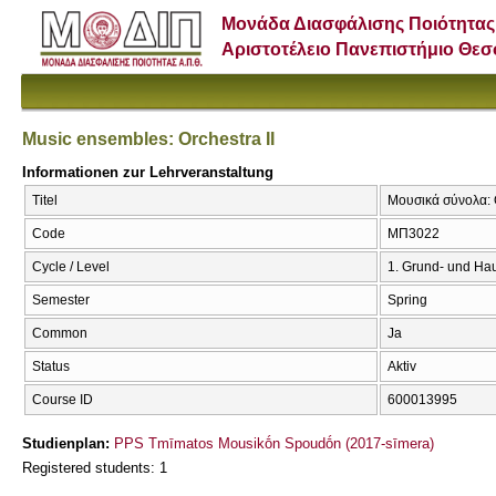
Μονάδα Διασφάλισης Ποιότητας
Αριστοτέλειο Πανεπιστήμιο Θε
Music ensembles: Orchestra II
Informationen zur Lehrveranstaltung
Titel
Μουσικά σύνολα: Ο
Code
ΜΠ3022
Cycle / Level
1. Grund- und Ha
Semester
Spring
Common
Ja
Status
Aktiv
Course ID
600013995
Studienplan:
PPS Tmīmatos Mousikṓn Spoudṓn (2017-sīmera)
Registered students: 1