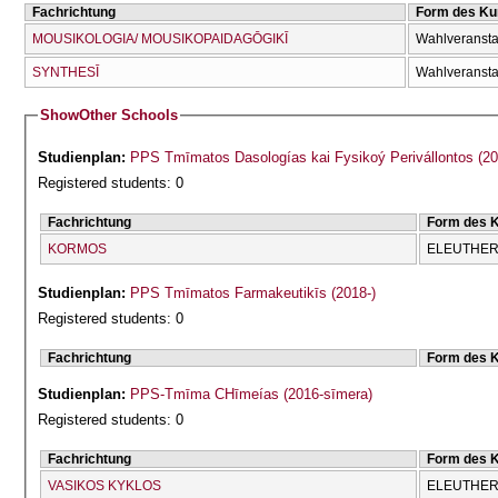
Fachrichtung
Form des Ku
MOUSIKOLOGIA/ MOUSIKOPAIDAGŌGIKĪ
Wahlveransta
SYNTHESĪ
Wahlveransta
Show
Other Schools
Studienplan:
PPS Tmīmatos Dasologías kai Fysikoý Perivállontos (20
Registered students: 0
Fachrichtung
Form des 
KORMOS
ELEUTHERĪ
Studienplan:
PPS Tmīmatos Farmakeutikīs (2018-)
Registered students: 0
Fachrichtung
Form des 
Studienplan:
PPS-Tmīma CΗīmeías (2016-sīmera)
Registered students: 0
Fachrichtung
Form des 
VASIKOS KYKLOS
ELEUTHERĪ