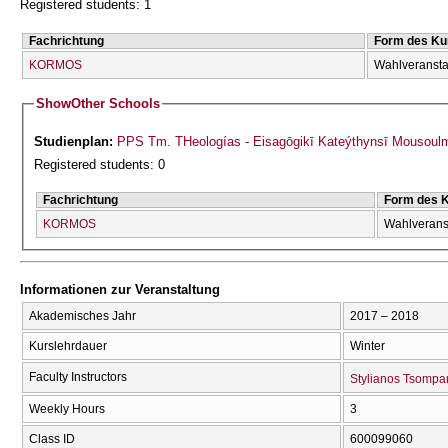
Registered students: 1
Fachrichtung
Form des Ku
KORMOS
Wahlveransta
Show
Other Schools
Studienplan:
PPS Tm. THeologías - Eisagōgikī Kateýthynsī Mousoul
Registered students: 0
Fachrichtung
Form des 
KORMOS
Wahlverans
Informationen zur Veranstaltung
Akademisches Jahr
2017 – 2018
Kurslehrdauer
Winter
Faculty Instructors
Stylianos Tsompa
Weekly Hours
3
Class ID
600099060