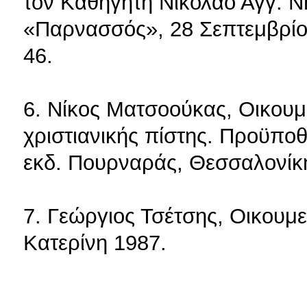
τον Καθηγητή Νικόλαο Αγγ. Ν
«Παρνασσός», 28 Σεπτεμβρίου
46.
6. Νίκος Ματσοούκας, Οικουμ
χριστιανικής πίστης. Προϋποθ
εκδ. Πουρναράς, Θεσσαλονίκ
7. Γεώργιος Τσέτσης, Οικουμεν
Κατερίνη 1987.