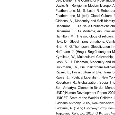
Bell, Daniel, The Coming of Post- indus
Davie, G., Religion in Modern Europe. 
Featherstone, M.- S. Lash- R. Robertson
Featherstone, M. (ed.), Global Culture.
Giddens, A., Modernity and Self-Identity
Habermas, J. Die Neue Unübersichtlichk
Habermas, J. Die Moderne, ein unvollen
Hamilton, M., The sociology of religion
Held, D., Global Transformations, Cambr
Hirst, P.- G.Thompson, Globalization in
Hoffmann, J. (Hrsg.), Begrűndung der Me
Kymlicka, W., Multicultural Citizenship,
Lash, S.- J. Friedman, Modernity and Id
Luckmann, Th., Die unsichtbare Religion
Raiser, K., For a culture of Life. Tran
Rawls, J., Political Liberalism, New Yo
Robertson, R., Globalization: Social Th
Sen, Amartya, Ökonomie für den Mensche
UNDP,Human Development Report 2004 (Cu
UNICEF, State of the World’s Children 
Giddens Anthony, 2005, Κοινωνιολογία,
Giddens, A. (1989) Εισαγωγή στην κοι
Τσιρώνης, Χρήστος, 2013, Ο Καταναλω