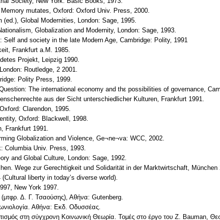
trial Society, New York: Basic Books, 1973.
A Memory mutates, Oxford: Oxford Univ. Press, 2000.
 (ed.), Global Modernities, London: Sage, 1995.
 Nationalism, Globalization and Modernity, London: Sage, 1993.
: Self and society in the late Modern Age, Cambridge: Polity, 1991
eit, Frankfurt a.M. 1985.
detes Projekt, Leipzig 1990.
, London: Routledge, 2 2001.
idge: Polity Press, 1999.
 Question: The international economy and thε possibilities of governance, Cam
nschenrechte aus der Sicht unterschiedlicher Kulturen, Frankfurt 1991.
 Oxford: Clarendon, 1995.
entity, Oxford: Blackwell, 1998.
, Frankfurt 1991.
sforming Globalization and Violence, Ge¬ne¬va: WCC, 2002.
rk: Columbia Univ. Press, 1993.
eory and Global Culture, London: Sage, 1992.
n. Wege zur Gerechtigkeit und Solidarität in der Marktwirtschaft, München
ltural liberty in today’s diverse world).
1997, New York 1997.
 (μτφρ. Δ. Γ. Τσαούσης), Αθήνα: Gutenberg.
νωνιολογία. Αθήνα: Εκδ. Οδυσσέας.
τισμός στη σύγχρονη Κοινωνική Θεωρία. Τομές στο έργο του Ζ. Bauman, Θ