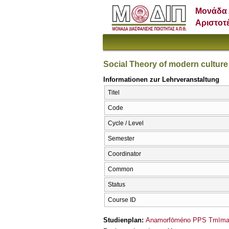
Μονάδα 
Αριστοτ
Social Theory of modern culture
Informationen zur Lehrveranstaltung
Titel
Code
Cycle / Level
Semester
Coordinator
Common
Status
Course ID
Studienplan:
Anamorfōméno PPS Tmīmato