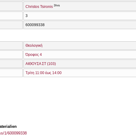
3hrs
Christos Tsironis
3
600099338
Θεολογική
Όροφος 4
ΑΙΘΟΥΣΑ ΣΤ (103)
Τρίτη 11:00 έως 14:00
terialien
ass/1/600099338