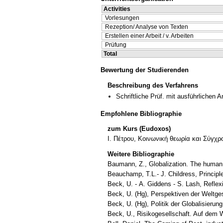
Activities
Vorlesungen
Rezeption/ Analyse von Texten
Erstellen einer Arbeit / v. Arbeiten
Prüfung
Total
Bewertung der Studierenden
Beschreibung des Verfahrens
Schriftliche Prüf. mit ausführlichen 
Empfohlene Bibliographie
zum Kurs (Eudoxos)
Ι. Πέτρου, Κοινωνική θεωρία και Σύγχρ
Weitere Bibliographie
Baumann, Z., Globalization. The human
Beauchamp, T.L.- J. Childress, Principl
Beck, U. - Α. Giddens - S. Lash, Reflex
Beck, U. (Hg), Perspektiven der Weltges
Beck, U. (Hg), Politik der Globalisierun
Beck, U., Risikogesellschaft. Auf dem 