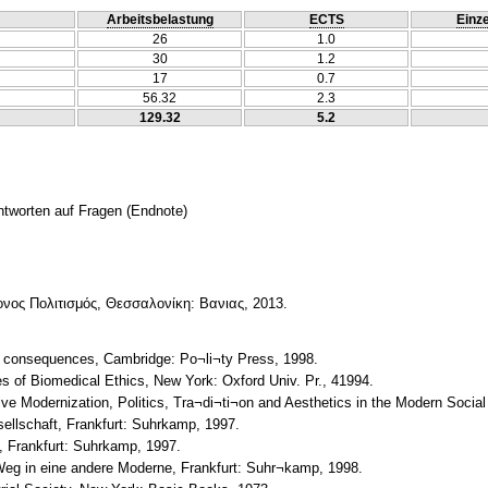
Arbeitsbelastung
ECTS
Einze
26
1.0
30
1.2
17
0.7
56.32
2.3
129.32
5.2
Antworten auf Fragen
(Endnote)
ονος Πολιτισμός, Θεσσαλονίκη: Βανιας, 2013.
 consequences, Cambridge: Po¬li¬ty Press, 1998.
es of Biomedical Ethics, New York: Oxford Univ. Pr., 41994.
ive Modernization, Politics, Tra¬di¬ti¬on and Aesthetics in the Modern Social
ellschaft, Frankfurt: Suhrkamp, 1997.
g, Frankfurt: Suhrkamp, 1997.
Weg in eine andere Moderne, Frankfurt: Suhr¬kamp, 1998.