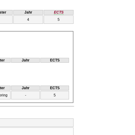
ter
Jahr
ECTS
4
5
ter
Jahr
ECTS
ter
Jahr
ECTS
pring
-
5