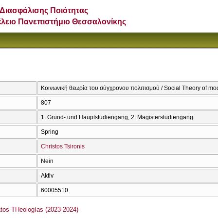
Διασφάλισης Ποιότητας
έλειο Πανεπιστήμιο Θεσσαλονίκης
Κοινωνική θεωρία του σύγχρονου πολιτισμού / Social Theory of mod
807
1. Grund- und Hauptstudiengang, 2. Magisterstudiengang
Spring
Christos Tsironis
Nein
Aktiv
60005510
s THeologías (2023-2024)