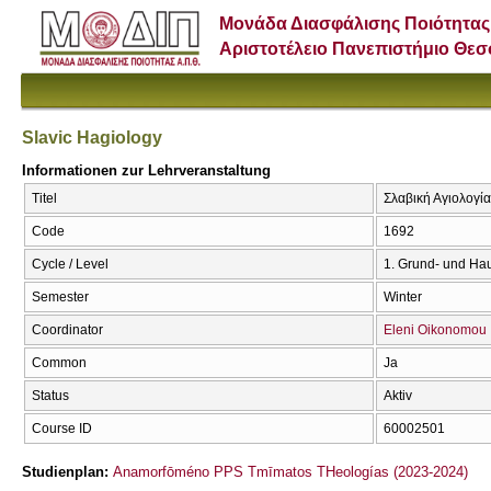
Μονάδα Διασφάλισης Ποιότητας
Αριστοτέλειο Πανεπιστήμιο Θε
Slavic Hagiology
Informationen zur Lehrveranstaltung
Titel
Σλαβική Αγιολογία
Code
1692
Cycle / Level
1. Grund- und Ha
Semester
Winter
Coordinator
Eleni Oikonomou
Common
Ja
Status
Aktiv
Course ID
60002501
Studienplan:
Anamorfōméno PPS Tmīmatos THeologías (2023-2024)