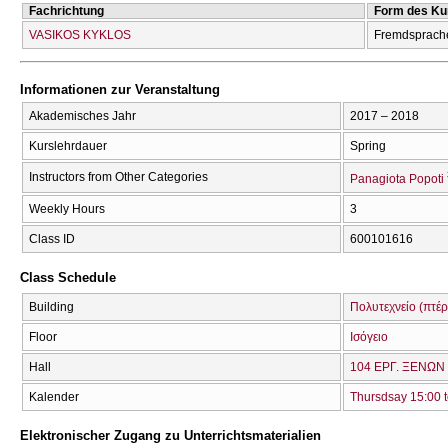
Fachrichtung
Form des Ku
VASIKOS KYKLOS
Fremdsprach
Informationen zur Veranstaltung
Akademisches Jahr
2017 – 2018
Kurslehrdauer
Spring
Instructors from Other Categories
Panagiota Popoti
Weekly Hours
3
Class ID
600101616
Class Schedule
Building
Πολυτεχνείο (πτέρ
Floor
Ισόγειο
Hall
104 ΕΡΓ. ΞΕΝΩΝ
Kalender
Thursdsay 15:00 t
Elektronischer Zugang zu Unterrichtsmaterialien