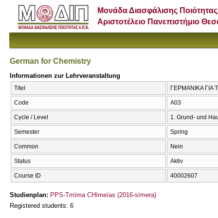
Μονάδα Διασφάλισης Ποιότητας
Αριστοτέλειο Πανεπιστήμιο Θε
German for Chemistry
Informationen zur Lehrveranstaltung
Titel
ΓΕΡΜΑΝΙΚΑ ΓΙΑ Τ
Code
Α03
Cycle / Level
1. Grund- und Ha
Semester
Spring
Common
Nein
Status
Aktiv
Course ID
40002607
Studienplan:
PPS-Tmīma CΗīmeías (2016-sīmera)
Registered students: 6