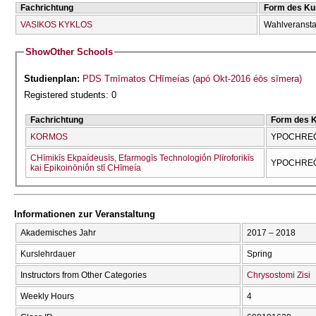
Fachrichtung
Form des Ku
VASIKOS KYKLOS
Wahlveransta
Show
Other Schools
Studienplan:
PDS Tmīmatos CΗīmeías (apó Okt-2016 éōs sīmera)
Registered students: 0
Fachrichtung
Form des 
KORMOS
YPOCΗRE
CΗīmikīs Ekpaídeusīs, Efarmogīs Technologiṓn Plīroforikīs
YPOCΗRE
kai Epikoinōniṓn stī CΗīmeía
Informationen zur Veranstaltung
Akademisches Jahr
2017 – 2018
Kurslehrdauer
Spring
Instructors from Other Categories
Chrysostomi Zisi
Weekly Hours
4