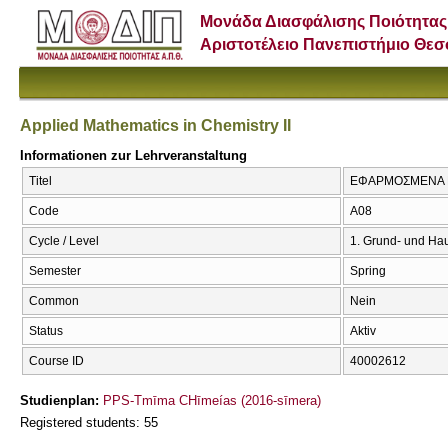
Μονάδα Διασφάλισης Ποιότητας
Αριστοτέλειο Πανεπιστήμιο Θε
Applied Mathematics in Chemistry II
Informationen zur Lehrveranstaltung
Titel
ΕΦΑΡΜΟΣΜΕΝΑ ΜΑΘ
Code
Α08
Cycle / Level
1. Grund- und Ha
Semester
Spring
Common
Nein
Status
Aktiv
Course ID
40002612
Studienplan:
PPS-Tmīma CΗīmeías (2016-sīmera)
Registered students: 55