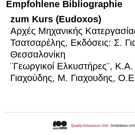
Empfohlene Bibliographie
zum Kurs (Eudoxos)
Αρχές Μηχανικής Κατεργασίας
Τσατσαρέλης, Εκδόσεις: Σ. Γι
Θεσσαλονίκη
¨Γεωργικοί Ελκυστήρες¨, Κ.Α.
Γιαχούδης, Μ. Γιαχουδης, Ο.Ε
Quality Assurance Unit
- Aristoteles-U