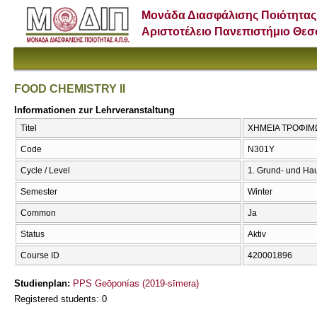
Μονάδα Διασφάλισης Ποιότητας
Αριστοτέλειο Πανεπιστήμιο Θε
FOOD CHEMISTRY II
Informationen zur Lehrveranstaltung
Titel
ΧΗΜΕΙΑ ΤΡΟΦΙΜΩΝ
Code
Ν301Υ
Cycle / Level
1. Grund- und Hau
Semester
Winter
Common
Ja
Status
Aktiv
Course ID
420001896
Studienplan:
PPS Geōponías (2019-sīmera)
Registered students: 0