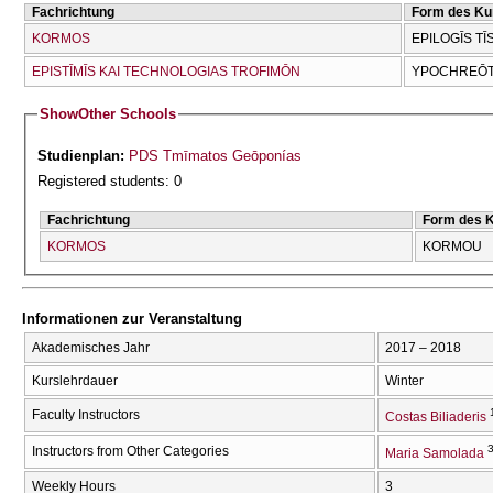
Fachrichtung
Form des Ku
KORMOS
EPILOGĪS TĪ
EPISTĪMĪS KAI TECΗNOLOGIAS TROFIMŌN
YPOCΗREŌT
Show
Other Schools
Studienplan:
PDS Tmīmatos Geōponías
Registered students: 0
Fachrichtung
Form des 
KORMOS
KORMOU
Informationen zur Veranstaltung
Akademisches Jahr
2017 – 2018
Kurslehrdauer
Winter
Faculty Instructors
Costas Biliaderis
Instructors from Other Categories
Maria Samolada
Weekly Hours
3