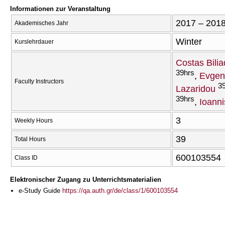
Informationen zur Veranstaltung
2017 – 201
Akademisches Jahr
Winter
Kurslehrdauer
Costas Bilia
39hrs
Evgen
Faculty Instructors
3
Lazaridou
39hrs
Ioanni
3
Weekly Hours
39
Total Hours
600103554
Class ID
Elektronischer Zugang zu Unterrichtsmaterialien
e-Study Guide
https://qa.auth.gr/de/class/1/600103554