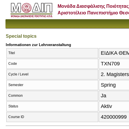
Μονάδα Διασφάλισης Ποιότητας
Αριστοτέλειο Πανεπιστήμιο Θε
Special topics
Informationen zur Lehrveranstaltung
ΕΙΔΙΚΑ ΘΕΜΑ
Titel
ΤΧΝ709
Code
2. Magister
Cycle / Level
Spring
Semester
Ja
Common
Aktiv
Status
420000999
Course ID