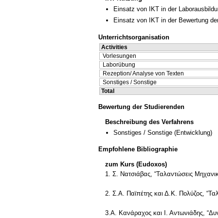
Einsatz von IKT in der Laborausbild
Einsatz von IKT in der Bewertung de
Unterrichtsorganisation
Activities
Vorlesungen
Laborübung
Rezeption/ Analyse von Texten
Sonstiges / Sonstige
Total
Bewertung der Studierenden
Beschreibung des Verfahrens
Sonstiges / Sonstige
(Entwicklung)
Empfohlene Bibliographie
zum Kurs (Eudoxos)
1. Σ. Νατσιάβας, “Ταλαντώσεις Μηχανι
2. Σ.Α. Παϊπέτης και Δ.Κ. Πολύζος, “Τ
3.Α. Κανάραχος και Ι. Αντωνιάδης, “