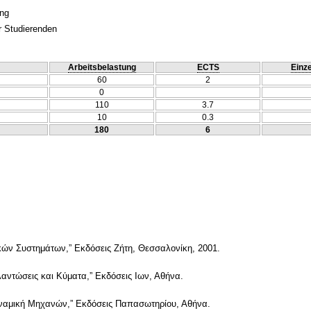
ung
r Studierenden
Arbeitsbelastung
ECTS
Einze
60
2
0
110
3.7
10
0.3
180
6
κών Συστημάτων,” Εκδόσεις Ζήτη, Θεσσαλονίκη, 2001.
αλαντώσεις και Κύματα,” Εκδόσεις Ιων, Αθήνα.
Δυναμική Μηχανών,” Εκδόσεις Παπασωτηρίου, Αθήνα.