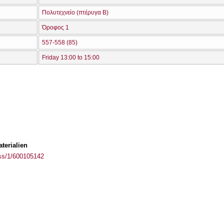
Πολυτεχνείο (πτέρυγα Β)
Όροφος 1
557-558 (85)
Friday 13:00 to 15:00
terialien
ass/1/600105142