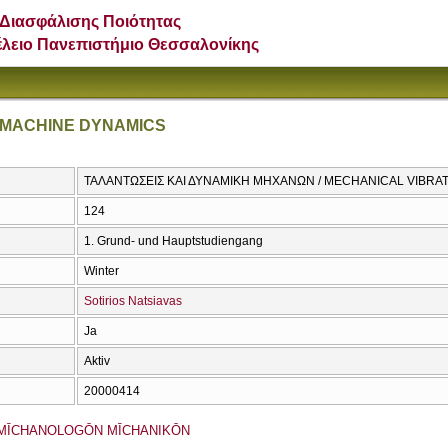
Διασφάλισης Ποιότητας
έλειο Πανεπιστήμιο Θεσσαλονίκης
 MACHINE DYNAMICS
ΤΑΛΑΝΤΩΣΕΙΣ ΚΑΙ ΔΥΝΑΜΙΚΗ ΜΗΧΑΝΩΝ / MECHANICAL VIBRA
124
1. Grund- und Hauptstudiengang
Winter
Sotirios Natsiavas
Ja
Aktiv
20000414
MĪCΗANOLOGŌN MĪCΗANIKŌN