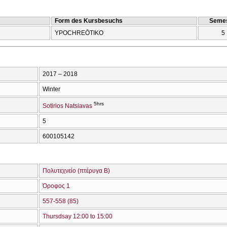
Form des Kursbesuchs
Semes
YPOCΗREŌTIKO
5
2017 – 2018
Winter
5hrs
Sotirios Natsiavas
5
600105142
Πολυτεχνείο (πτέρυγα Β)
Όροφος 1
557-558 (85)
Thursdsay 12:00 to 15:00