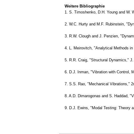
Weitere Bibliographie
1. S. Timoshenko, D.H. Young and W. We
2. W.C. Hurty and M.F. Rubinstein, "Dyn
3. R.W. Clough and J. Penzien, "Dynami
4. L. Meirovitch, "Analytical Methods i
5. R.R. Craig, "Structural Dynamics," J
6. D.J. Inman, "Vibration with Control,
7. S.S. Rao, "Mechanical Vibrations," 
8. A.D. Dimarogonas and S. Haddad, "Vib
9. D.J. Ewins, "Modal Testing: Theory a