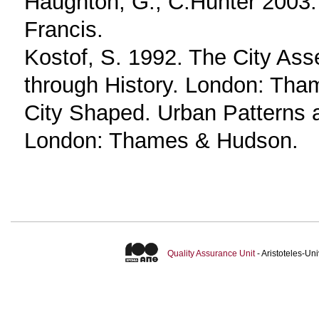
Haughton, G., C.Hunter 2003. 
Francis.
Kostof, S. 1992. The City As
through History. London: Tha
City Shaped. Urban Patterns 
London: Thames & Hudson.
Quality Assurance Unit
- Aristoteles-U