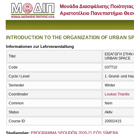
Μονάδα Διασφάλισης Ποιότητας
Αριστοτέλειο Πανεπιστήμιο Θε
INTRODUCTION TO THE ORGANIZATION OF URBAN S
Informationen zur Lehrveranstaltung
ΕΙΣΑΓΩΓΗ ΣΤΗΝ
Titel
URBAN SPACE
Code
03TT10
Cycle / Level
1. Grund- und Ha
Semester
Winter
Coordinator
Loukas Triantis
Common
Nein
Status
Aktiv
Course ID
20002415
Studienplan:
PROGRAMMA SPOUDŌN 2020-21 EŌS SĪMERA