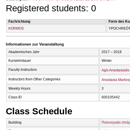
Registered students: 0
Fachrichtung
Form des Ku
KORMOS
YPOCΗREŌTI
Informationen zur Veranstaltung
Akademisches Jahr
2017 – 2018
Kurslehrdauer
Winter
Faculty Instructors
Agis Anastasiadis
Instructors from Other Categories
Anastasia Martzo
Weekly Hours
3
Class ID
600105442
Class Schedule
Building
Πολυτεχνείο (πτέρ