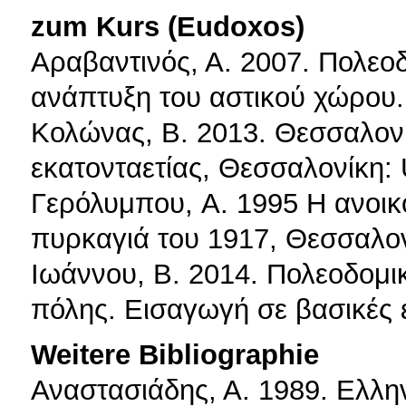
zum Kurs (Eudoxos)
Αραβαντινός, Α. 2007. Πολεοδ
ανάπτυξη του αστικού χώρου.
Κολώνας, Β. 2013. Θεσσαλονίκ
εκατονταετίας, Θεσσαλονίκη: U
Γερόλυμπου, A. 1995 Η ανοικ
πυρκαγιά του 1917, Θεσσαλονί
Ιωάννου, Β. 2014. Πολεοδομικ
πόλης. Εισαγωγή σε βασικές 
Weitere Bibliographie
Αναστασιάδης, Α. 1989. Ελλη