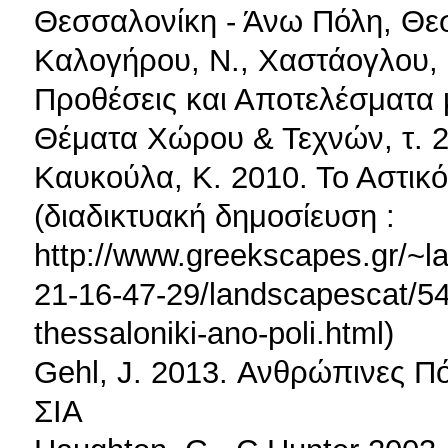
Θεσσαλονίκη - Άνω Πόλη, Θε
Καλογήρου, Ν., Χαστάογλου,
Προθέσεις και Αποτελέσματα
Θέματα Χώρου & Τεχνών, τ. 2
Καυκούλα, Κ. 2010. Το Αστικ
(διαδικτυακή δημοσίευση :
http://www.greekscapes.gr/~l
21-16-47-29/landscapescat/5
thessaloniki-ano-poli.html)
Gehl, J. 2013. Ανθρώπινες 
ΣΙΑ