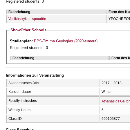
Registered students: 0
Fachrichtung
Form des Ku
Vasikós kýklos spoudṓn
YPOCΗREŌTI
Show
Other Schools
Studienplan:
PPS-Tmīma Geōlogías (2020-sīmera)
Registered students: 0
Fachrichtung
Form des 
Informationen zur Veranstaltung
Akademisches Jahr
2017 – 2018
Kurslehrdauer
Winter
Faculty Instructors
Athanasios Geito
Weekly Hours
6
Class ID
600105877
Class Schedule