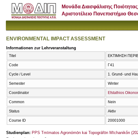
Μονάδα Διασφάλισης Ποιότητας
Αριστοτέλειο Πανεπιστήμιο Θε
ENVIRONMENTAL IMPACT ASSESSMENT
Informationen zur Lehrveranstaltung
Titel
ΕΚΤΙΜΗΣΗ ΠΕΡΙ
Code
Γ41
Cycle / Level
1. Grund- und Ha
Semester
Winter
Coordinator
Efstathios Oikon
Common
Nein
Status
Aktiv
Course ID
20001000
Studienplan:
PPS Tmīmatos Agronómōn kai Topográfōn Mīchanikṓn (202