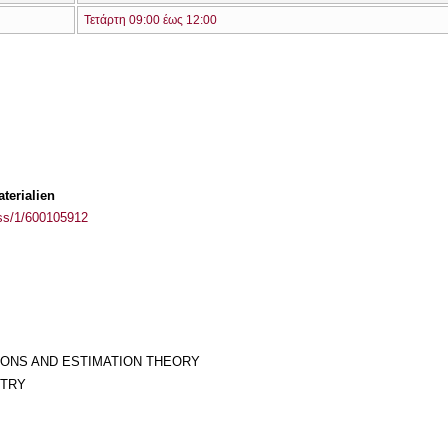
Τετάρτη 09:00 έως 12:00
terialien
ass/1/600105912
IONS AND ESTIMATION THEORY
ETRY