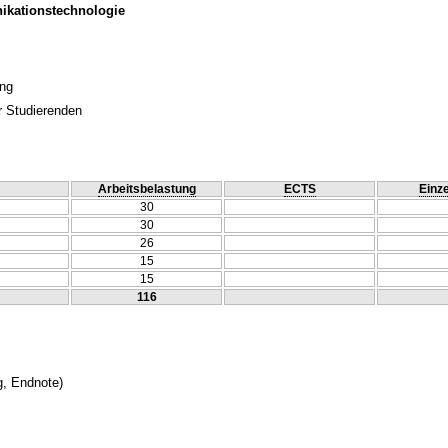
ikationstechnologie
ung
r Studierenden
Arbeitsbelastung
ECTS
Einze
30
30
26
15
15
116
g, Endnote)