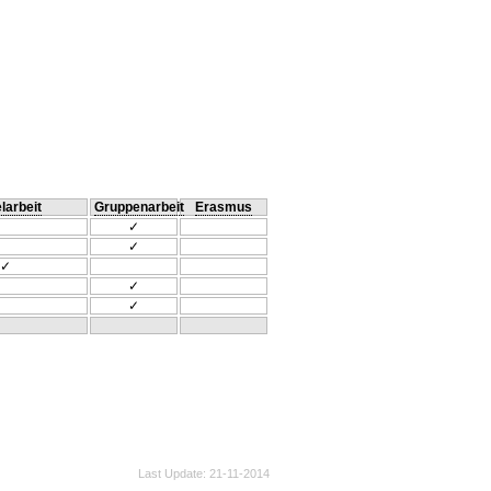
larbeit
Gruppenarbeit
Erasmus
✓
✓
✓
✓
✓
Last Update
21-11-2014