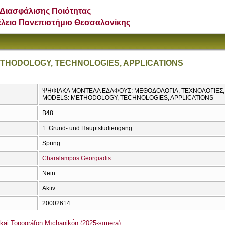
Διασφάλισης Ποιότητας
έλειο Πανεπιστήμιο Θεσσαλονίκης
ETHODOLOGY, TECHNOLOGIES, APPLICATIONS
ΨΗΦΙΑΚΑ ΜΟΝΤΕΛΑ ΕΔΑΦΟΥΣ: ΜΕΘΟΔΟΛΟΓΙΑ, ΤΕΧΝΟΛΟΓΙΕΣ, 
MODELS: METHODOLOGY, TECHNOLOGIES, APPLICATIONS
Β48
1. Grund- und Hauptstudiengang
Spring
Charalampos Georgiadis
Nein
Aktiv
20002614
i Topográfōn Mīchanikṓn (2025-sīmera)