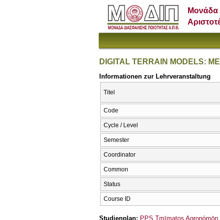
Μονάδα 
Αριστοτ
DIGITAL TERRAIN MODELS: M
Informationen zur Lehrveranstaltung
Titel
Code
Cycle / Level
Semester
Coordinator
Common
Status
Course ID
Studienplan:
PPS Tmīmatos Agronómōn ka