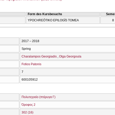
Form des Kursbesuchs
Semes
YPOCΗREŌTIKO EPILOGĪS TOMEA
8
2017 – 2018
Spring
Charalampos Georgiadis
Olga Georgoula
Fotios Patonis
7
600105912
Πολυτεχνείο (πτέρυγα Γ)
Όροφος 2
302 (16)