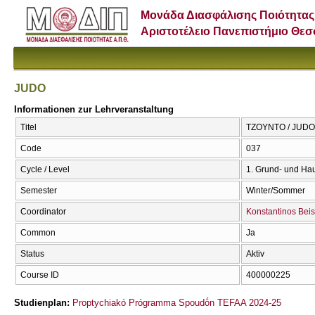
Μονάδα Διασφάλισης Ποιότητας
Αριστοτέλειο Πανεπιστήμιο Θε
JUDO
Informationen zur Lehrveranstaltung
Titel
ΤΖΟΥΝΤΟ / JUDO
Code
037
Cycle / Level
1. Grund- und Ha
Semester
Winter/Sommer
Coordinator
Konstantinos Beis
Common
Ja
Status
Aktiv
Course ID
400000225
Studienplan:
Proptychiakó Prógramma Spoudṓn TEFAA 2024-25