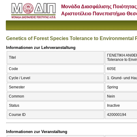
Μονάδα Διασφάλισης Ποιότητας
Αριστοτέλειο Πανεπιστήμιο Θε
Genetics of Forest Species Tolerance to Environmental P
Informationen zur Lehrveranstaltung
ΓΕΝΕΤΙΚΗ ΑΝΘΕΚΤ
Titel
Tolerance to Envi
Code
605Ε
Cycle / Level
1. Grund- und Ha
Semester
Spring
Common
Nein
Status
Inactive
Course ID
420000194
Informationen zur Veranstaltung