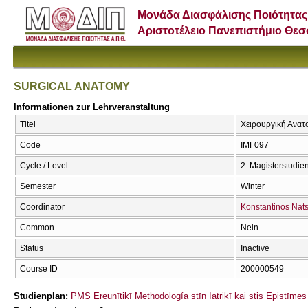
Μονάδα Διασφάλισης Ποιότητας
Αριστοτέλειο Πανεπιστήμιο Θε
SURGICAL ANATOMY
Informationen zur Lehrveranstaltung
Titel
Χειρουργική Ανα
Code
ΙΜΓ097
Cycle / Level
2. Magisterstudi
Semester
Winter
Coordinator
Konstantinos Nats
Common
Nein
Status
Inactive
Course ID
200000549
Studienplan:
PMS Ereunītikī Methodología stīn Iatrikī kai stis Epistīme