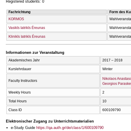
Registered students: 0
Fachrichtung
Form des Ku
KORMOS
Wahlveransta
Vasikīs Iatrikīs Éreunas
Wahlveransta
Klinikīs Iatrikīs Éreunas
Wahlveransta
Informationen zur Veranstaltung
Akademisches Jahr
2017 – 2018
Kurslehrdauer
Winter
Nikolaos Anastas
Faculty Instructors
Georgios Parask
Weekly Hours
2
Total Hours
10
Class ID
600109790
Elektronischer Zugang zu Unterrichtsmaterialien
e-Study Guide
https://qa.auth.gr/de/class/1/600109790