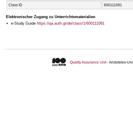
Class ID
600111091
Elektronischer Zugang zu Unterrichtsmaterialien
e-Study Guide
https://qa.auth.gr/de/class/1/600111091
Quality Assurance Unit
- Aristoteles-U