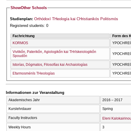
Show
Other Schools
Studienplan:
Orthódoxī THeología kai CΗristianikós Politismós
Registered students: 0
Fachrichtung
Form des 
KORMOS
YPOCΗREŌ
Vivlikṓn, Paterikṓn, Agiologikṓn kai THrīskeiologikṓn
YPOCΗREŌ
Spoudṓn
Istorías, Dógmatos, Filosofías kai Archaiologías
YPOCΗREŌ
Efarmosménīs THeologías
YPOCΗREŌ
Informationen zur Veranstaltung
Akademisches Jahr
2016 – 2017
Kurslehrdauer
Spring
Faculty Instructors
Eleni Kalokairino
Weekly Hours
3