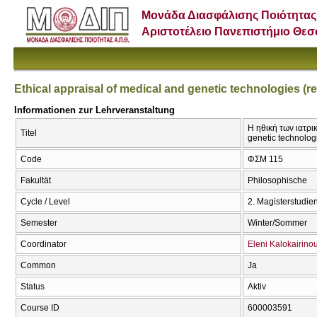
Μονάδα Διασφάλισης Ποιότητας
Αριστοτέλειο Πανεπιστήμιο Θε
Ethical appraisal of medical and genetic technologies 
Informationen zur Lehrveranstaltung
Η ηθική των ιατρι
Titel
genetic technolo
Code
ΦΣΜ 115
Fakultät
Philosophische
Cycle / Level
2. Magisterstudi
Semester
Winter/Sommer
Coordinator
Eleni Kalokairino
Common
Ja
Status
Aktiv
Course ID
600003591