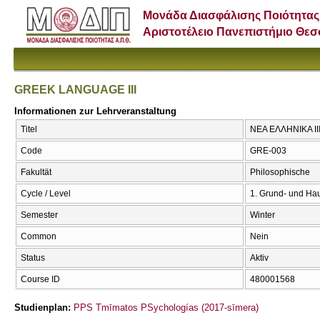
Μονάδα Διασφάλισης Ποιότητας
Αριστοτέλειο Πανεπιστήμιο Θε
GREEK LANGUAGE III
Informationen zur Lehrveranstaltung
Titel
ΝΕΑ ΕΛΛΗΝΙΚΑ ΙΙ
Code
GRE-003
Fakultät
Philosophische
Cycle / Level
1. Grund- und Ha
Semester
Winter
Common
Nein
Status
Aktiv
Course ID
480001568
Studienplan:
PPS Tmīmatos PSychologías (2017-sīmera)