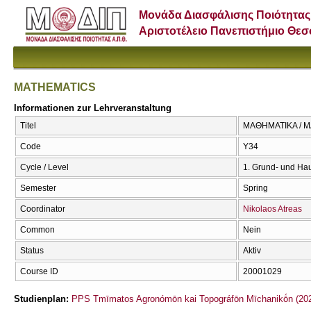
Μονάδα Διασφάλισης Ποιότητας
Αριστοτέλειο Πανεπιστήμιο Θε
MATHEMATICS
Informationen zur Lehrveranstaltung
Titel
ΜΑΘΗΜΑΤΙΚΑ / 
Code
Υ34
Cycle / Level
1. Grund- und Ha
Semester
Spring
Coordinator
Nikolaos Atreas
Common
Nein
Status
Aktiv
Course ID
20001029
Studienplan:
PPS Tmīmatos Agronómōn kai Topográfōn Mīchanikṓn (202