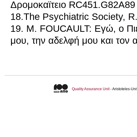
Δρομοκαϊτειο RC451.G82A89
18.Τhe Psychiatric Society, R
19. M. FOUCAULT: Εγώ, ο Πιέ
μου, την αδελφή μου και τον
Quality Assurance Unit
- Aristoteles-U