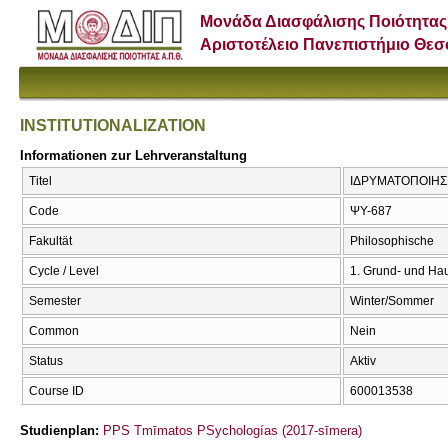
Μονάδα Διασφάλισης Ποιότητας
Αριστοτέλειο Πανεπιστήμιο Θε
INSTITUTIONALIZATION
Informationen zur Lehrveranstaltung
Titel
ΙΔΡΥΜΑΤΟΠΟΙΗΣΗ
Code
ΨΥ-687
Fakultät
Philosophische
Cycle / Level
1. Grund- und Ha
Semester
Winter/Sommer
Common
Nein
Status
Aktiv
Course ID
600013538
Studienplan:
PPS Tmīmatos PSychologías (2017-sīmera)