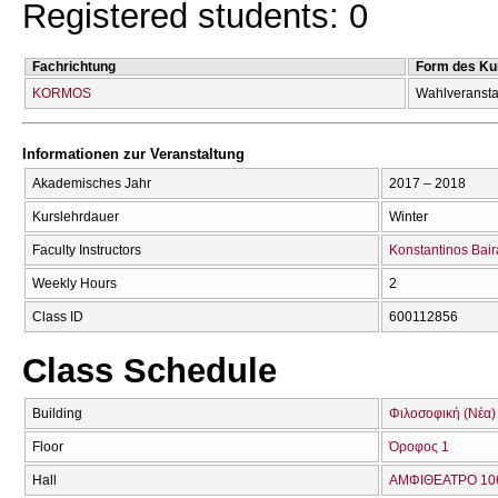
Registered students: 0
Fachrichtung
Form des Ku
KORMOS
Wahlveransta
Informationen zur Veranstaltung
Akademisches Jahr
2017 – 2018
Kurslehrdauer
Winter
Faculty Instructors
Konstantinos Bair
Weekly Hours
2
Class ID
600112856
Class Schedule
Building
Φιλοσοφική (Νέα)
Floor
Όροφος 1
Hall
ΑΜΦΙΘΕΑΤΡΟ 106