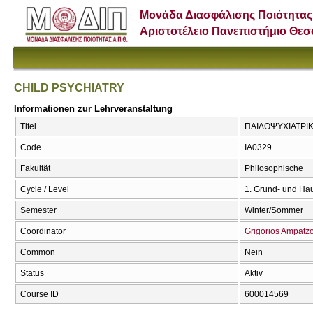
Μονάδα Διασφάλισης Ποιότητας
Αριστοτέλειο Πανεπιστήμιο Θε
CHILD PSYCHIATRY
Informationen zur Lehrveranstaltung
Titel
ΠΑΙΔΟΨΥΧΙΑΤΡΙΚ
Code
ΙΑ0329
Fakultät
Philosophische
Cycle / Level
1. Grund- und Ha
Semester
Winter/Sommer
Coordinator
Grigorios Ampatz
Common
Nein
Status
Aktiv
Course ID
600014569