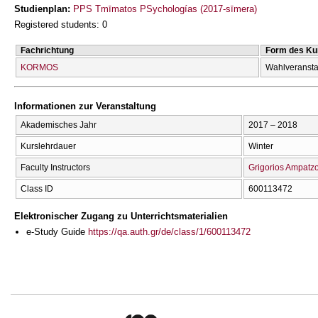
Studienplan:
PPS Tmīmatos PSychologías (2017-sīmera)
Registered students: 0
Fachrichtung
Form des Ku
KORMOS
Wahlveransta
Informationen zur Veranstaltung
Akademisches Jahr
2017 – 2018
Kurslehrdauer
Winter
Faculty Instructors
Grigorios Ampatz
Class ID
600113472
Elektronischer Zugang zu Unterrichtsmaterialien
e-Study Guide
https://qa.auth.gr/de/class/1/600113472