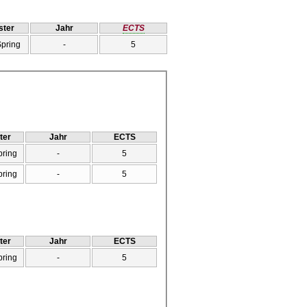
ter
Jahr
ECTS
Spring
-
5
ter
Jahr
ECTS
pring
-
5
pring
-
5
ter
Jahr
ECTS
pring
-
5