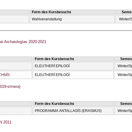
Form des Kursbesuchs
Semes
Wahlveranstaltung
Winter/
ai Archaiologías 2020-2021
Form des Kursbesuchs
Semes
ELEUTHERĪ EPILOGĪ
Winter/S
CΗNĪS
ELEUTHERĪ EPILOGĪ
Winter/S
2019-sīmera)
Form des Kursbesuchs
Semes
PROGRAMMA ANTALLAGĪS (ERASMUS)
Winter/S
 2011