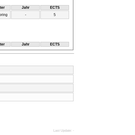
ter
Jahr
ECTS
pring
-
5
ter
Jahr
ECTS
Last Update
-