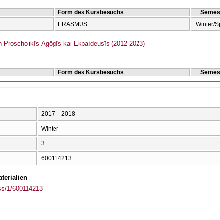
Form des Kursbesuchs
Semes
ERASMUS
Winter/S
Proscholikīs Agōgīs kai Ekpaídeusīs (2012-2023)
Form des Kursbesuchs
Semes
2017 – 2018
Winter
3
600114213
terialien
ass/1/600114213