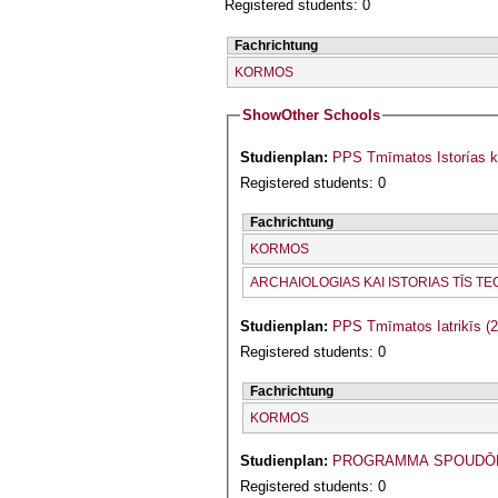
Registered students: 0
Fachrichtung
KORMOS
Show
Other Schools
Studienplan:
PPS Tmīmatos Istorías k
Registered students: 0
Fachrichtung
KORMOS
ARCΗAIOLOGIAS KAI ISTORIAS TĪS TE
Studienplan:
PPS Tmīmatos Iatrikīs (
Registered students: 0
Fachrichtung
KORMOS
Studienplan:
PROGRAMMA SPOUDŌN
Registered students: 0