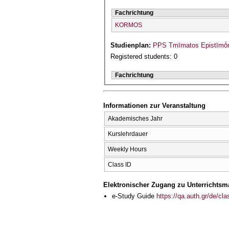
Fachrichtung
KORMOS
Studienplan:
PPS Tmīmatos Epistīmṓn 
Registered students: 0
Fachrichtung
Informationen zur Veranstaltung
Akademisches Jahr
Kurslehrdauer
Weekly Hours
Class ID
Elektronischer Zugang zu Unterrichtsma
e-Study Guide
https://qa.auth.gr/de/cl