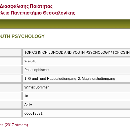
Διασφάλισης Ποιότητας
έλειο Πανεπιστήμιο Θεσσαλονίκης
YOUTH PSYCHOLOGY
TOPICS IN CHILDHOOD AND YOUTH PSYCHOLOGY / TOPICS 
ΨΥ-640
Philosophische
1. Grund- und Hauptstudiengang, 2. Magisterstudiengang
Winter/Sommer
Ja
Aktiv
600013531
s (2017-sīmera)