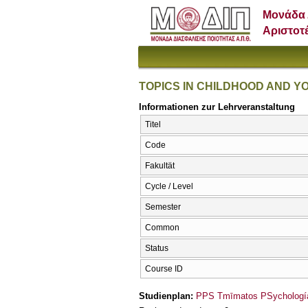
Μονάδα 
Αριστοτ
TOPICS IN CHILDHOOD AND 
Informationen zur Lehrveranstaltung
Titel
Code
Fakultät
Cycle / Level
Semester
Common
Status
Course ID
Studienplan:
PPS Tmīmatos PSychología