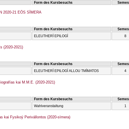
Form des Kursbesuchs
Semes
2020-21 EŌS SĪMERA
Form des Kursbesuchs
Semes
ELEUTHERĪ EPILOGĪ
8
s (2020-2021)
Form des Kursbesuchs
Semes
ELEUTHERĪ EPILOGĪ ALLOU TMĪMATOS
4
grafías kai M.M.E. (2020-2021)
Form des Kursbesuchs
Semes
Wahlveranstaltung
1
 kai Fysikoý Perivállontos (2020-sīmera)