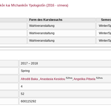
kṓn kai Mīchanikṓn Ypologistṓn (2016 - sīmera)
Form des Kursbesuchs
Semes
Wahlveranstaltung
Winter/S
Wahlveranstaltung
Winter/S
Wahlveranstaltung
Winter/S
2017 – 2018
Spring
52hrs
52hrs
Afroditi Baka
Anastasia Kesidou
Angelika Pitsela
4
52
600115292