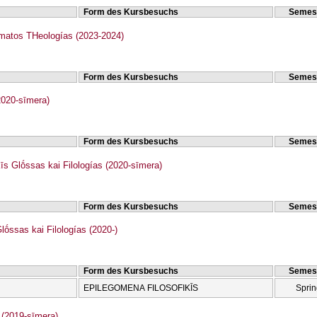
Form des Kursbesuchs
Semes
Anamorfōméno PPS Tmīmatos THeologías (2023-2024)
Form des Kursbesuchs
Semes
020-sīmera)
Form des Kursbesuchs
Semes
 Glṓssas kai Filologías (2020-sīmera)
Form des Kursbesuchs
Semes
ṓssas kai Filologías (2020-)
Form des Kursbesuchs
Semes
EPILEGOMENA FILOSOFIKĪS
Sprin
(2019-sīmera)