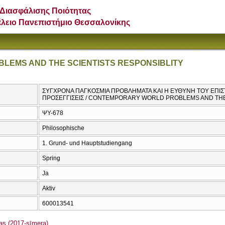
Διασφάλισης Ποιότητας
έλειο Πανεπιστήμιο Θεσσαλονίκης
EMS AND THE SCIENTISTS RESPONSIBLITY
ΣΥΓΧΡΟΝΑ ΠΑΓΚΟΣΜΙΑ ΠΡΟΒΛΗΜΑΤΑ ΚΑΙ Η ΕΥΘΥΝΗ ΤΟΥ ΕΠΙΣ
ΠΡΟΣΕΓΓΙΣΕΙΣ / CONTEMPORARY WORLD PROBLEMS AND THE
ΨΥ-678
Philosophische
1. Grund- und Hauptstudiengang
Spring
Ja
Aktiv
600013541
s (2017-sīmera)