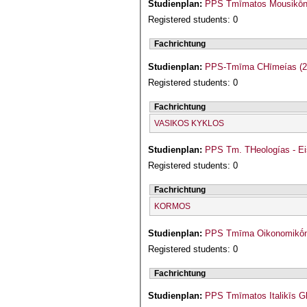
Studienplan:
PPS Tmīmatos Mousikṓn 
Registered students: 0
Fachrichtung
Studienplan:
PPS-Tmīma CΗīmeías (2
Registered students: 0
Fachrichtung
VASIKOS KYKLOS
Studienplan:
PPS Tm. THeologías - Ei
Registered students: 0
Fachrichtung
KORMOS
Studienplan:
PPS Tmīma Oikonomikṓn 
Registered students: 0
Fachrichtung
Studienplan:
PPS Tmīmatos Italikīs Gl