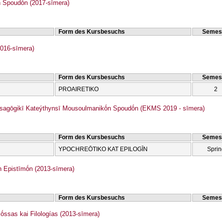
Spoudṓn (2017-sīmera)
Form des Kursbesuchs
Semes
016-sīmera)
Form des Kursbesuchs
Semes
PROAIRETIKO
2
sagōgikī Kateýthynsī Mousoulmanikṓn Spoudṓn (EKMS 2019 - sīmera)
Form des Kursbesuchs
Semes
YPOCΗREŌTIKO KAT EPILOGĪN
Sprin
Epistīmṓn (2013-sīmera)
Form des Kursbesuchs
Semes
ṓssas kai Filologías (2013-sīmera)