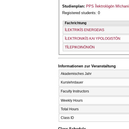
Studienplan:
PPS Īlektrológōn Mīchani
Registered students: 0
Fachrichtung
ĪLEKTRIKĪS ENERGEIAS
ĪLEKTRONIKĪS KAI YPOLOGISTŌN
TĪLEPIKOINŌNIŌN
Informationen zur Veranstaltung
Akademisches Jahr
Kurslehrdauer
Faculty Instructors
Weekly Hours
Total Hours
Class ID
Class Schedule