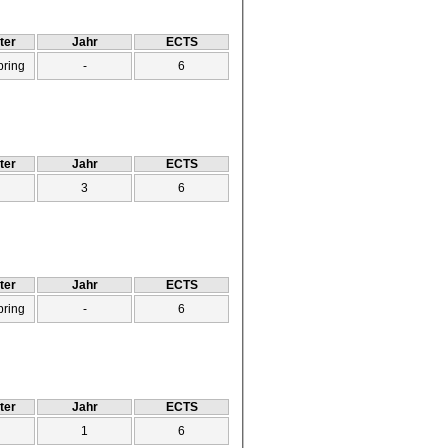
ter
Jahr
ECTS
pring
-
6
ter
Jahr
ECTS
3
6
ter
Jahr
ECTS
pring
-
6
ter
Jahr
ECTS
1
6