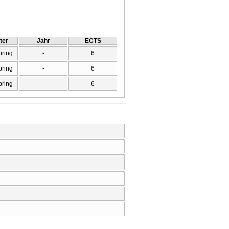
ter
Jahr
ECTS
pring
-
6
pring
-
6
pring
-
6