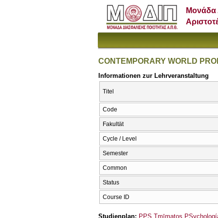
Μονάδα 
Αριστοτ
CONTEMPORARY WORLD PROBL
Informationen zur Lehrveranstaltung
Titel
Code
Fakultät
Cycle / Level
Semester
Common
Status
Course ID
Studienplan:
PPS Tmīmatos PSychología