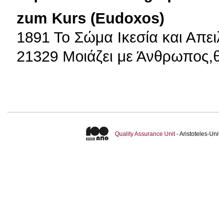
zum Kurs (Eudoxos)
1891 Το Σώμα Ικεσία και Απε
21329 Μοιάζει με Άνθρωπος
Quality Assurance Unit
- Aristoteles-U