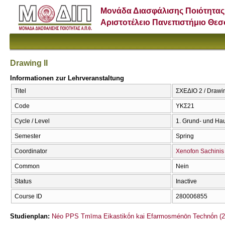
Μονάδα Διασφάλισης Ποιότητας
Αριστοτέλειο Πανεπιστήμιο Θε
Drawing II
Informationen zur Lehrveranstaltung
Titel
ΣΧΕΔΙΟ 2 / Drawin
Code
ΥΚΣ21
Cycle / Level
1. Grund- und Ha
Semester
Spring
Coordinator
Xenofon Sachinis
Common
Nein
Status
Inactive
Course ID
280006855
Studienplan:
Néo PPS Tmīma Eikastikṓn kai Efarmosménōn Technṓn (2