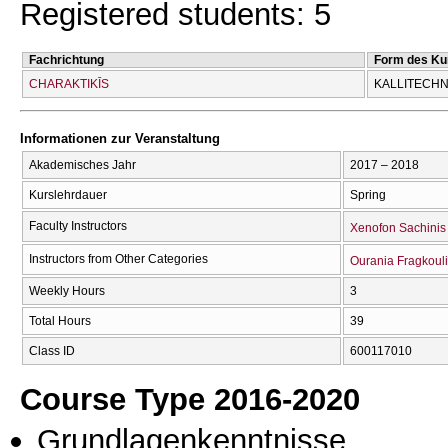
Registered students: 5
Fachrichtung
Form des Ku
CΗARAKTIKĪS
KALLITECΗN
Informationen zur Veranstaltung
Akademisches Jahr
2017 – 2018
Kurslehrdauer
Spring
Faculty Instructors
Xenofon Sachinis
Instructors from Other Categories
Ourania Fragkoul
Weekly Hours
3
Total Hours
39
Class ID
600117010
Course Type 2016-2020
Grundlagenkenntnisse