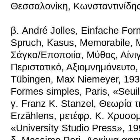
Θεσσαλονίκη, Κωνσταντινίδης
β. André Jolles, Einfache Fo
Spruch, Kasus, Memorabile, 
Σάγκα/Eποποιία, Μύθος, Αίνι
Περιστατικό, Αξιομνημόνευτο
Τübingen, Max Niemeyer, 1930
Formes simples, Paris, «Seuil
γ. Franz K. Stanzel, Θεωρία 
Erzählens, μετέφρ. Κ. Χρυσο
«University Studio Press», 19
δ. Massimo Peri, Δοκίμια αφη