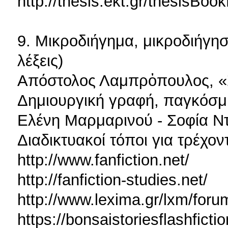
http://thesis.ekt.gr/thesisB
9. Μικροδιήγημα, μικροδιήγη
λέξεις)
Απόστολος Λαμπρὀπουλος, «Σύ
Δημιουργική γραφή, παγκόσμι
Ελένη Μαρμαρινού - Σοφία Ντεν
Διαδικτυακοί τόποι για τρέχον
http://www.fanfiction.net/
http://fanfiction-studies.net/
http://www.lexima.gr/lxm/for
https://bonsaistoriesflashfict