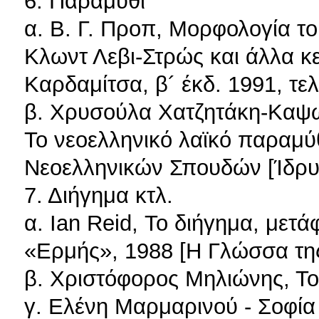
6. Παραμύθι
α. Β. Γ. Προπ, Μορφολογία τ
Κλωντ Λεβι-Στρώς και άλλα κε
Καρδαμίτσα, β´ έκδ. 1991, τε
β. Χρυσούλα Χατζητάκη-Καψωμ
Το νεοελληνικό λαϊκό παραμύθ
Νεοελληνικών Σπουδών [Ίδρυ
7. Διήγημα κτλ.
α. Ian Reid, Το διήγημα, μετ
«Ερμής», 1988 [Η Γλώσσα της
β. Χριστόφορος Μηλιώνης, Το
γ. Ελένη Μαρμαρινού - Σοφία 