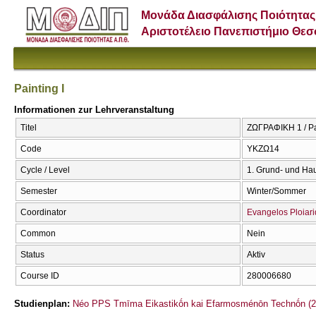
Μονάδα Διασφάλισης Ποιότητας
Αριστοτέλειο Πανεπιστήμιο Θε
Painting I
Informationen zur Lehrveranstaltung
Titel
ΖΩΓΡΑΦΙΚΗ 1 / Pai
Code
ΥΚΖΩ14
Cycle / Level
1. Grund- und Ha
Semester
Winter/Sommer
Coordinator
Evangelos Ploiari
Common
Nein
Status
Aktiv
Course ID
280006680
Studienplan:
Néo PPS Tmīma Eikastikṓn kai Efarmosménōn Technṓn (2