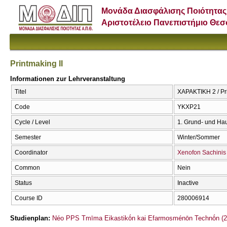
Μονάδα Διασφάλισης Ποιότητας
Αριστοτέλειο Πανεπιστήμιο Θε
Printmaking II
Informationen zur Lehrveranstaltung
Titel
ΧΑΡΑΚΤΙΚΗ 2 / Pri
Code
ΥΚΧΡ21
Cycle / Level
1. Grund- und Ha
Semester
Winter/Sommer
Coordinator
Xenofon Sachinis
Common
Nein
Status
Inactive
Course ID
280006914
Studienplan:
Néo PPS Tmīma Eikastikṓn kai Efarmosménōn Technṓn (2