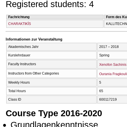
Registered students: 4
Fachrichtung
Form des Ku
CΗARAKTIKĪS
KALLITECΗN
Informationen zur Veranstaltung
Akademisches Jahr
2017 – 2018
Kurslehrdauer
Spring
Faculty Instructors
Xenofon Sachinis
Instructors from Other Categories
Ourania Fragkoul
Weekly Hours
5
Total Hours
65
Class ID
600117219
Course Type 2016-2020
Grundlagenkenntnisse